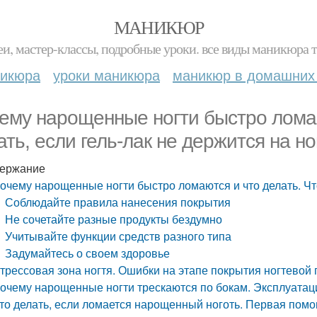
МАНИКЮР
и, мастер-классы, подробные уроки. все виды маникюра т
никюра
уроки маникюра
маникюр в домашних
ему нарощенные ногти быстро ломаю
ать, если гель-лак не держится на но
ержание
очему нарощенные ногти быстро ломаются и что делать. Что
Соблюдайте правила нанесения покрытия
Не сочетайте разные продукты бездумно
Учитывайте функции средств разного типа
Задумайтесь о своем здоровье
трессовая зона ногтя. Ошибки на этапе покрытия ногтевой
очему нарощенные ногти трескаются по бокам. Эксплуатац
то делать, если ломается нарощенный ноготь. Первая пом