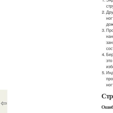
стр
Дру
ног
дож
Про
нан
зан
сос
Бер
это
изб
Инд
про
ног
Стр
⇦
Ошиб