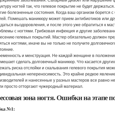
уктуру ногтей так, что гелевое покрытие не будет держаться.
гие болезненные состояния. Когда ваш организм борется с б
тей. Помешать маникюру может прием антибиотиков или дру
даться выздоровления, и после этого уже обратиться к мас
блемы с ногтями. Грибковая инфекция и другие заболевани
есению гелевых покрытий. Мастер обязательно должен пред
яться ногтями, иначе вы не только не получите долговечног
тояние.
еменность и менструация. Не каждой женщине в положении 
 мешает сделать долговечный маникюр. Что касается други
ежать риска отслойки и скалывания гелевого покрытия мож
ивидуальная непереносимость. Это крайне редкое явление
изводителей и нанесенные у разных мастеров все равно не
ти просто отторгают чужеродный материал.
ессовая зона ногтя. Ошибки на этапе 
ка №1: