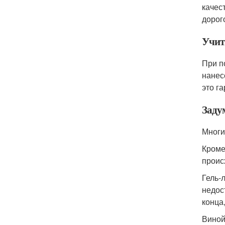
качес
дорог
Учит
При п
нанес
это г
Задум
Многи
Кроме
проис
Гель-
недос
конца
Виной