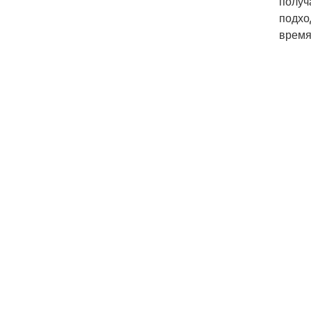
получ
подхо
время