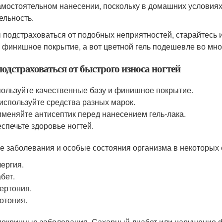
амостоятельном нанесении, поскольку в домашних условия
ельность.
 подстраховаться от подобных неприятностей, старайтесь 
и финишное покрытие, а вот цветной гель подешевле во мног
одстраховаться от быстрого износа ногтей
ользуйте качественные базу и финишное покрытие.
используйте средства разных марок.
меняйте антисептик перед нанесением гель-лака.
спечьте здоровье ногтей.
е заболевания и особые состояния организма в некоторых с
ергия.
бет.
ертония.
отония.
окринные заболевания. Сахарный диабет или нарушение 