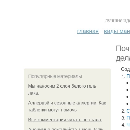
лучшие иде
главная
виды ма
Поч
дел
Сод
П
Популярные материалы
Мы наносим 2 слоя белого гель
лака.
Аллервэй и сезонные аллергии: Как
таблетки могут помочь
С
П
Все комментарии читать не стала.
Ч
Анонимно пожалуйста. Очень буду