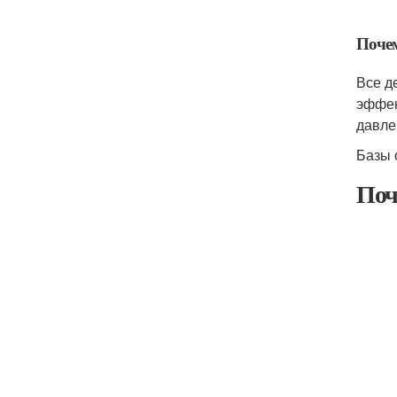
Почем
Все де
эффек
давле
Базы 
Поч