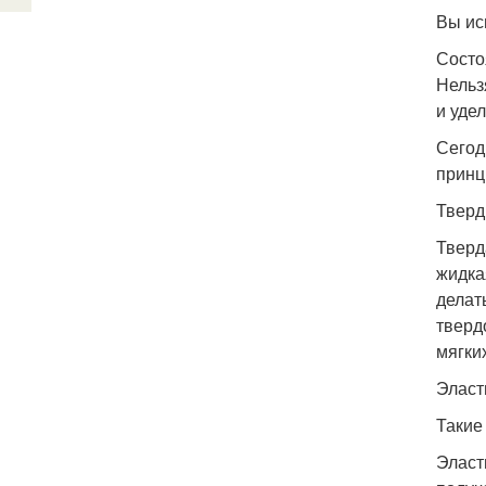
Вы ис
Состоя
Нельз
и уде
Сегод
принц
Тверд
Тверд
жидка
делат
тверд
мягки
Эласт
Такие
Эласт