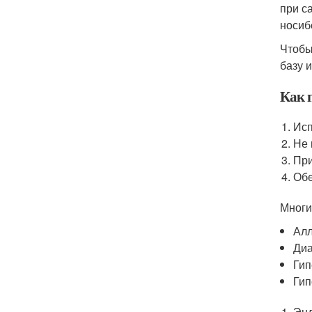
при с
носиб
Чтобы
базу 
Как п
Исп
Не 
При
Обе
Многи
Алл
Диа
Гип
Гип
Энд