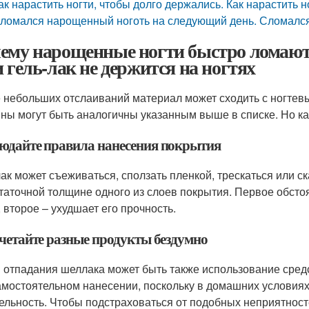
ак нарастить ногти, чтобы долго держались. Как нарастить 
ломался нарощенный ноготь на следующий день. Сломался
ему нарощенные ногти быстро ломаются
и гель-лак не держится на ногтях
 небольших отслаиваний материал может сходить с ногтевы
ны могут быть аналогичны указанным выше в списке. Но ка
юдайте правила нанесения покрытия
лак может съеживаться, сползать пленкой, трескаться или с
таточной толщине одного из слоев покрытия. Первое обстоя
, второе – ухудшает его прочность.
очетайте разные продукты бездумно
 отпадания шеллака может быть также использование средс
амостоятельном нанесении, поскольку в домашних условия
ельность. Чтобы подстраховаться от подобных неприятност