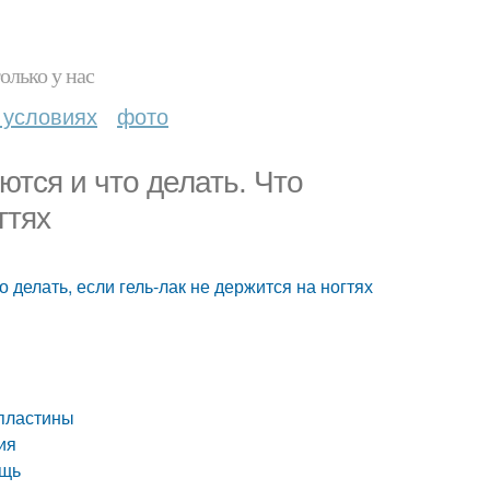
олько у нас
 условиях
фото
тся и что делать. Что
гтях
 делать, если гель-лак не держится на ногтях
 пластины
ия
ощь