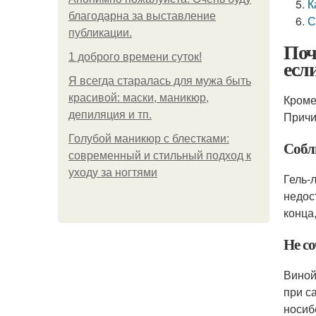
К
благодарна за выставление
С
публикации.
Поч
1 доброго времени суток!
есл
Я всегда старалась для мужа быть
красивой: маски, маникюр,
Кроме
депиляция и тп.
Причи
Голубой маникюр с блестками:
Собл
современный и стильный подход к
уходу за ногтями
Гель-
недос
конца
Не с
Виной
при с
носиб