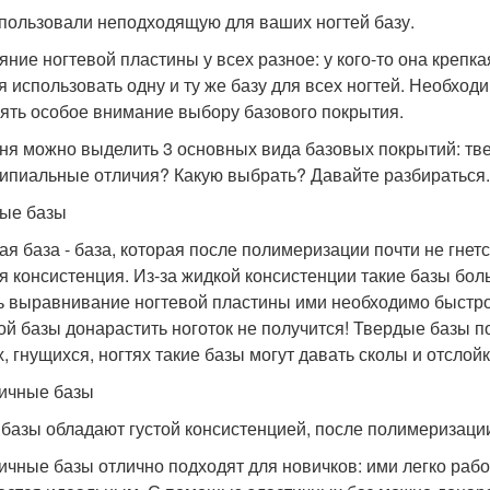
пользовали неподходящую для ваших ногтей базу.
ние ногтевой пластины у всех разное: у кого-то она крепкая,
я использовать одну и ту же базу для всех ногтей. Необхо
лять особое внимание выбору базового покрытия.
ня можно выделить 3 основных вида базовых покрытий: тв
ипиальные отличия? Какую выбрать? Давайте разбираться.
ые базы
ая база - база, которая после полимеризации почти не гнет
я консистенция. Из-за жидкой консистенции такие базы бол
ь выравнивание ногтевой пластины ими необходимо быстро,
ой базы донарастить ноготок не получится! Твердые базы по
х, гнущихся, ногтях такие базы могут давать сколы и отслойк
ичные базы
 базы обладают густой консистенцией, после полимеризации 
ичные базы отлично подходят для новичков: ими легко рабо