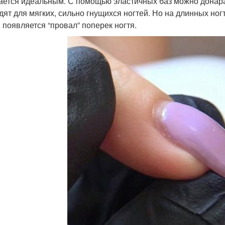
ается идеальным. С помощью эластичных баз можно донара
дят для мягких, сильно гнущихся ногтей. Но на длинных ног
 появляется “провал” поперек ногтя.