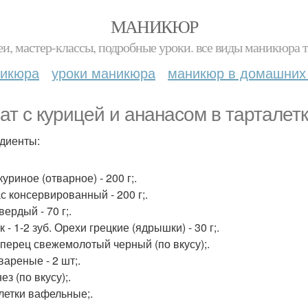
МАНИКЮР
и, мастер-классы, подробные уроки. все виды маникюра т
никюра
уроки маникюра
маникюр в домашних
ат с курицей и ананасом в тарталетк
диенты:
уриное (отварное) - 200 г;.
с консервированный - 200 г;.
ердый - 70 г;.
 - 1-2 зуб. Орехи грецкие (ядрышки) - 30 г;.
 перец свежемолотый черный (по вкусу);.
вареные - 2 шт;.
з (по вкусу);.
летки вафельные;.