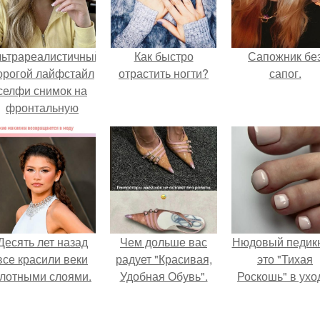
льтрареалистичный
Как быстро
Сапожник бе
орогой лайфстайл
отрастить ногти?
сапог.
селфи снимок на
фронтальную
камеру.
Десять лет назад
Чем дольше вас
Нюдовый педикю
все красили веки
радует "Красивая,
это "Тихая
лотными слоями.
Удобная Обувь".
Роскошь" в ухо