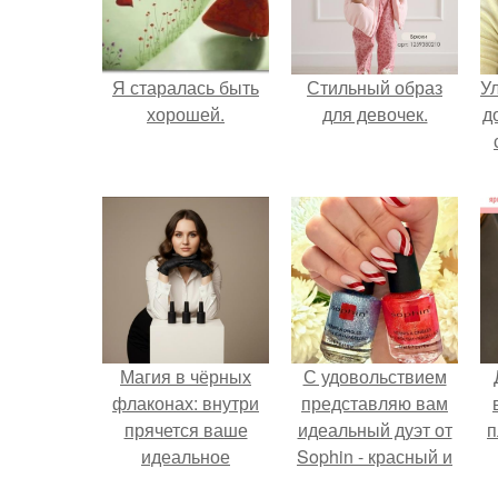
Я старалась быть
Стильный образ
У
хорошей.
для девочек.
д
Магия в чёрных
С удовольствием
флаконах: внутри
представляю вам
прячется ваше
идеальный дуэт от
п
идеальное
Sophin - красный и
настроение.
синий оттенки Sand