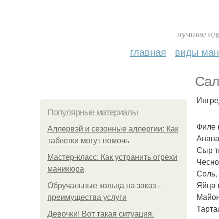
лучшие иде
главная
виды ма
Сал
Ингре
Популярные материалы
Филе к
Аллервэй и сезонные аллергии: Как
Анана
таблетки могут помочь
Сыр тв
Мастер-класс: Как устранить огрехи
Чеснок
маникюра
Соль,
Яйца 
Обручальные кольца на заказ -
Майоне
преимущества услуги
Тарта
Девочки! Вот такая ситуация.