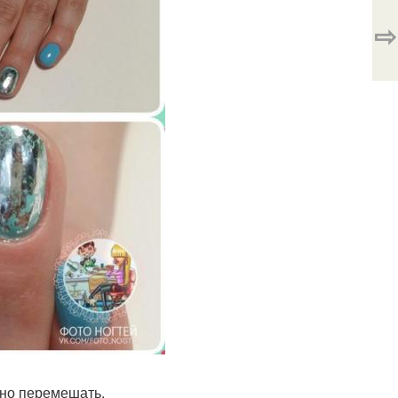
⇨
ьно перемешать.