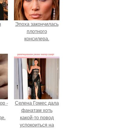
з
Эпоха закончилась
плотного
консилера.
р -
Селена Гомес дала
фанатам хоть
де.
какой-то повод
успокоиться на
фоне всех