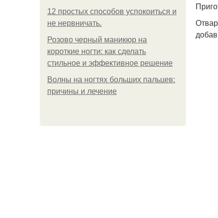
Приго
12 простых способов успокоиться и
Отвар
не нервничать.
добав
Розово черный маникюр на
короткие ногти: как сделать
стильное и эффективное решение
Волны на ногтях больших пальцев:
причины и лечение