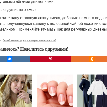
руговыми лёгкими движениями.
ь из душистого хмеля.
ьчите одну столовую ложку хмеля, добавьте немного воды и
ть получившуюся кашицу с половиной чайной ложечки стол
азелином. Применяйте эту мазь, как для регулярных дневны
и:
белый маникюр
,
курсы наращивания ногтей
авилось? Поделитесь с друзьями!