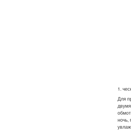
1. чес
Для п
двумя
обмот
ночь,
увлаж