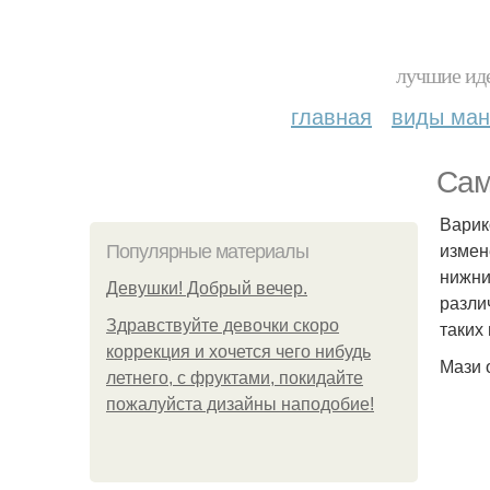
лучшие иде
главная
виды ма
Сам
Варик
измен
Популярные материалы
нижни
Девушки! Добрый вечер.
разли
Здравствуйте девочки скоро
таких
коррекция и хочется чего нибудь
Мази 
летнего, с фруктами, покидайте
пожалуйста дизайны наподобие!