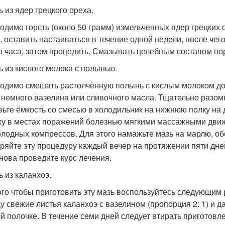
ь из ядер грецкого ореха.
одимо горсть (около 50 грамм) измельченных ядер грецких 
, оставить настаиваться в течение одной недели, после чего
о часа, затем процедить. Смазывать целебным составом по
зь из кислого молока с полынью.
одимо смешать растолчённую полынь с кислым молоком до 
 немного вазелина или сливочного масла. Тщательно разом
вьте ёмкость со смесью в холодильник на нижнюю полку на д
жу в местах поражений болезнью мягкими массажными движ
олодных компрессов. Для этого намажьте мазь на марлю, обе
ряйте эту процедуру каждый вечер на протяжении пяти дней
снова проведите курс лечения.
ь из каланхоэ.
ого чтобы приготовить эту мазь воспользуйтесь следующим
у свежие листья каланхоэ с вазелином (пропорция 2: 1) и д
й полочке. В течение семи дней следует втирать приготов