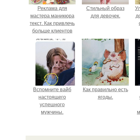
Реклама для
Стильный образ
У
мастера маникюра
для девочек.
д
текст. Как привлечь
больше клиентов
на маникюр
Вспомните вайб
Как правильно eсть
настоящего
ягоды.
успешного
мужчины.
м