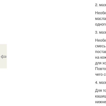
2. маз
Необх
масла
одног
3. ма
Необх
смесь
поста
⇦
на ко
для х
Повто
чего 
4. маз
Для т
кашиц
нижне