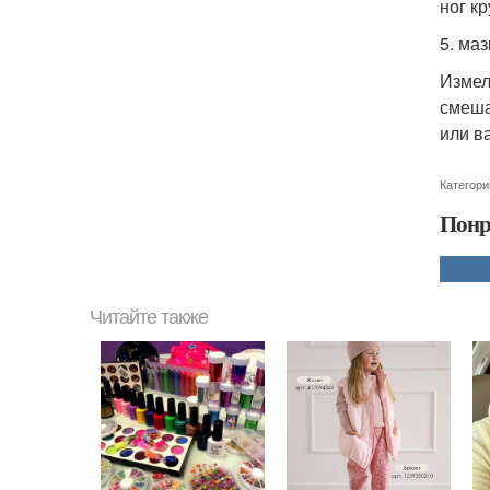
ног к
5. маз
Измел
смеша
или в
Категори
Понр
Читайте также