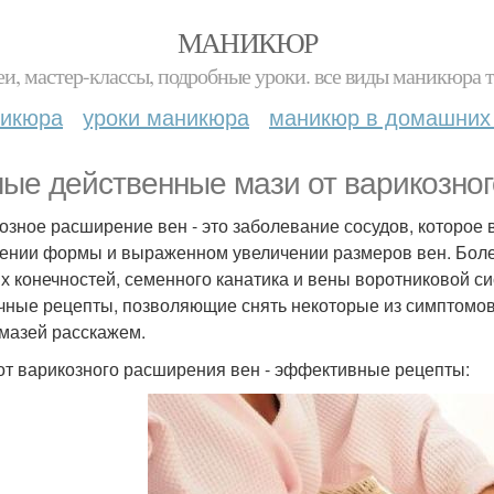
МАНИКЮР
и, мастер-классы, подробные уроки. все виды маникюра т
никюра
уроки маникюра
маникюр в домашних
ые действенные мази от варикозног
озное расширение вен - это заболевание сосудов, которое
ении формы и выраженном увеличении размеров вен. Боле
х конечностей, семенного канатика и вены воротниковой с
чные рецепты, позволяющие снять некоторые из симптомов 
 мазей расскажем.
от варикозного расширения вен - эффективные рецепты: