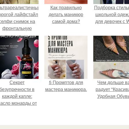
льтрареалистичный
Как правильно
Подборка стиль
орогой лайфстайл
делать маникюр
школьной оде
селфи снимок на
самой дома?
для девочек с 
фронтальную
камеру.
Секрет
5 Промптов для
Чем дольше в
безупречности в
мастера маникюра.
радует "Красив
каждой капле:
Удобная Обувь
асло монарды от
Demi Sweet.