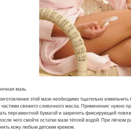
ночная мазь.
риготовления этой мази необходимо тщательно измельчить б
 частями свежего сливочного масла. Применение: нужно п
ать пергаментной бумагой и закрепить фиксирующей повязко
 после чего смойте остатки мази тёплой водой. При лёгко
нить кожу любым детским кремом.