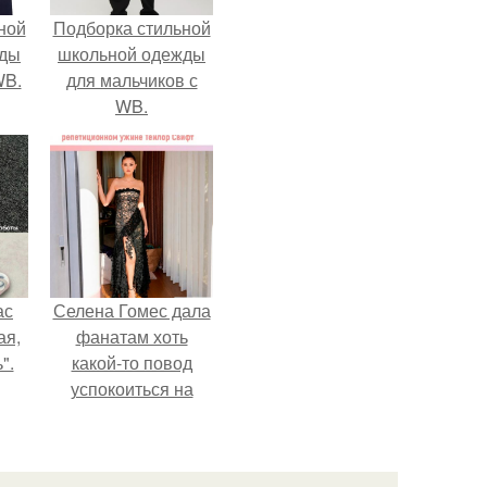
ной
Подборка стильной
жды
школьной одежды
WB.
для мальчиков с
WB.
ас
Селена Гомес дала
ая,
фанатам хоть
".
какой-то повод
успокоиться на
фоне всех
разговоров о
свадьбе Тейлор