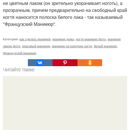
не цветным лаком (он зрительно укорачивает ноготь), а
прозрачным, причем предварительно на свободный край
ногтя наносится полоска белого лака - так называемый
"Французский Маникюр".
Категории:
как сделать маникюр
,
маникюр дома
,
ногти маникюр фото
,
маникюр
лаком фото
,
красивый маникюр
,
маникюр на короткие ногти
,
белый маникюр
,
французский маникюр
Читайте также
Выравнивание ногтевой пластины. Пожалуй, самый
популярный вопрос среди клиентов: "что такое