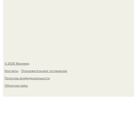
Десять лет назад все красили веки плотными слоями.
© 2026 Маникюр
Контакты
Пользовательское соглашение
Политика конфидециальности
Обратная связь