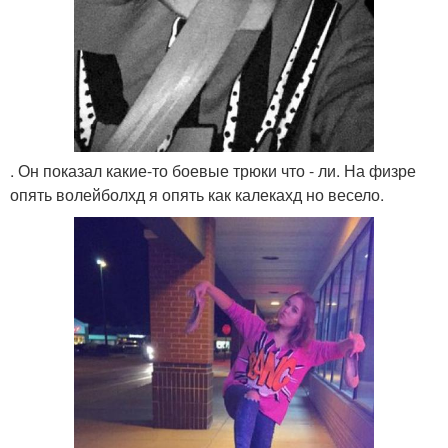
. Он показал какие-то боевые трюки что - ли. На физре
опять волейболхд я опять как калекахд но весело.