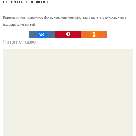
ногтей на всю жизнь.
Категории:
ногти маникюр фото
,
красный маникюр
,
как сделать маникюр
,
курсы
наращивания ногтей
Читайте также
20 лучших фильмов о моде.