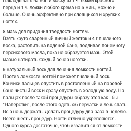
Накладывать на ногти маску из 1 ч. ложки красного
перца и 1 ч. ложки любого крема на 5 мин., можно и
больше. Очень эффективно при слоящихся и хрупких
ногтях.
8 мазь для придания твердости ногтям.
Взять круто сваренный яичный желток и 4 г пчелиного
воска, растопить на водяной бане, подливая понемногу
персикового масла, пока не образуется мазь. Этой
мазью натирать каждый вечер ноготки.
9 натуральный воск для лечения ломкости ногтей.
Против ломкости ногтей поможет пчелиный воск.
Кончики пальцев опустить в растопленный на паровой
бане чистый воск и сразу опустить в холодную воду. На
пальцах после такой процедуры образуются как - бы
"Наперстки", после этого одеть х/б перчатки и лечь спать.
Всю ночь держать. Делать процедуру два раза в неделю.
Всего шесть процедур. Ногти отлично укрепляются.
Одного курса достаточно, чтоб избавиться от ломкости