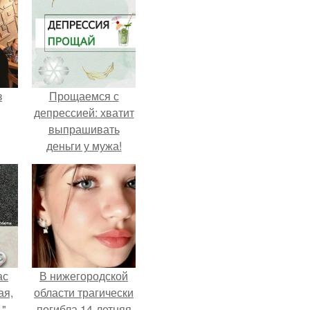
з
Прощаемся с
депрессией: хватит
выпрашивать
деньги у мужа!
ас
В нижегородской
ая,
области трагически
".
погибла 14-летняя