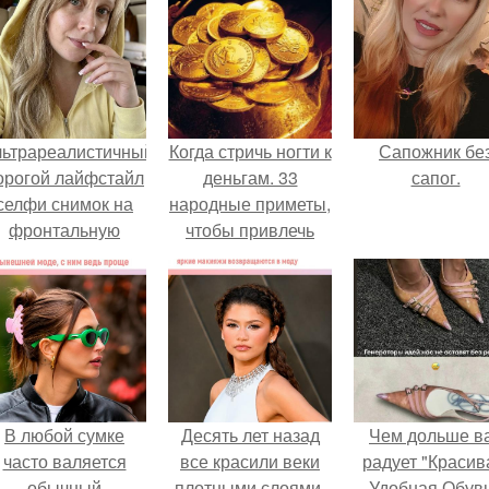
льтрареалистичный
Когда стричь ногти к
Сапожник бе
орогой лайфстайл
деньгам. 33
сапог.
селфи снимок на
народные приметы,
фронтальную
чтобы привлечь
камеру.
деньги в дом.
В любой сумке
Десять лет назад
Чем дольше в
часто валяется
все красили веки
радует "Красив
обычный
плотными слоями.
Удобная Обувь