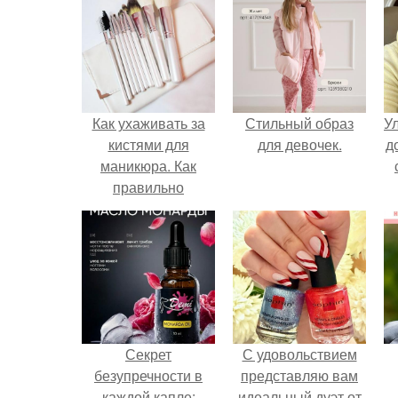
Как ухаживать за
Стильный образ
У
кистями для
для девочек.
д
маникюра. Как
правильно
ухаживать за
кистями
Секрет
С удовольствием
безупречности в
представляю вам
каждой капле:
идеальный дуэт от