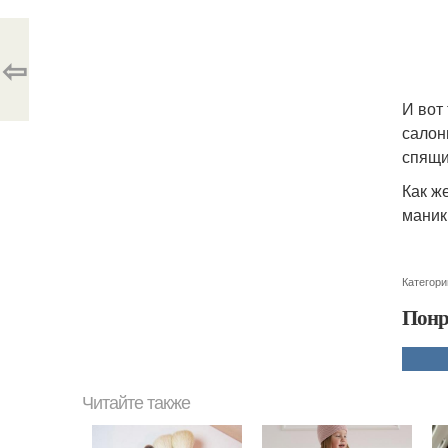
⇦
И вот
салон
спящи
Как ж
маник
Категори
Понр
Читайте также