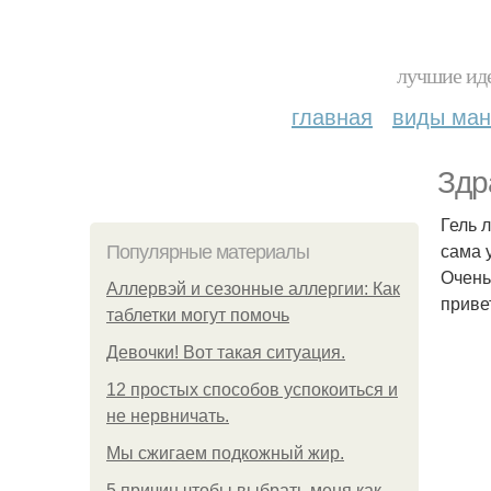
лучшие иде
главная
виды ма
Здр
Гель 
сама 
Популярные материалы
Очень
Аллервэй и сезонные аллергии: Как
приве
таблетки могут помочь
Девочки! Вот такая ситуация.
12 простых способов успокоиться и
не нервничать.
Мы сжигаем подкожный жир.
5 причин чтобы выбрать меня как