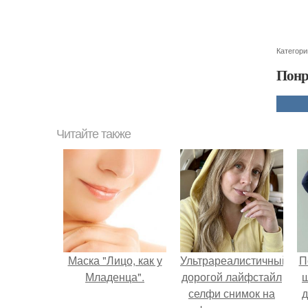
Категори
Понр
Читайте также
Маска "Лицо, как у
Ультрареалистичный
П
Младенца".
дорогой лайфстайл
селфи снимок на
д