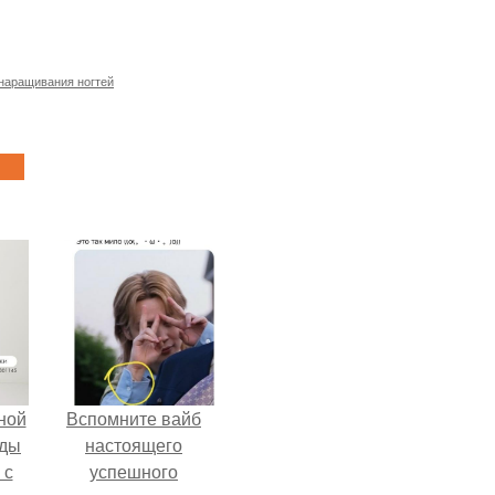
наращивания ногтей
ной
Вспомните вайб
жды
настоящего
 с
успешного