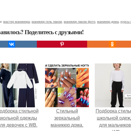
и:
мастер маникюра
,
маникюр гель лаком
,
маникюр лаком фото
,
маникюр дома
,
курсы 
авилось? Поделитесь с друзьями!
одборка стильной
Стильный
Подборка стиль
школьной одежды
зеркальный
школьной оде
ля девочек с WB.
маникюр дома.
для мальчиков