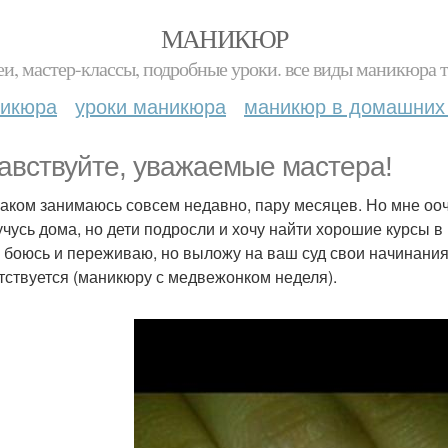
МАНИКЮР
и, мастер-классы, подробные уроки. все виды маникюра т
никюра
уроки маникюра
маникюр в домашних
авствуйте, уважаемые мастера!
лаком занимаюсь совсем недавно, пару месяцев. Но мне оо
учусь дома, но дети подросли и хочу найти хорошие курсы 
 боюсь и переживаю, но выложу на ваш суд свои начинания.
тствуется (маникюру с медвежонком неделя).