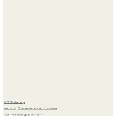
Нюдовый педикюр - это "Тихая Роскошь" в уходе.
В нижегородской области трагически погибла 14-летняя
школьница - она покончила с собой на фоне подготовки к
контрольной по английскому языку.
© 2026 Маникюр
Контакты
Пользовательское соглашение
Политика конфидециальности