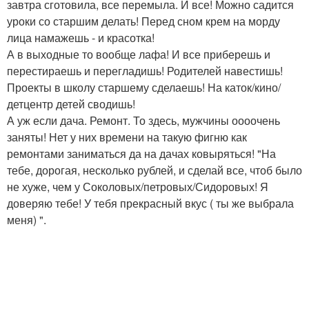
завтра сготовила, все перемыла. И все! Можно садится
уроки со старшим делать! Перед сном крем на морду
лица намажешь - и красотка!
А в выходные то вообще лафа! И все приберешь и
перестираешь и перегладишь! Родителей навестишь!
Проекты в школу старшему сделаешь! На каток/кино/
детцентр детей сводишь!
А уж если дача. Ремонт. То здесь, мужчины оооочень
заняты! Нет у них времени на такую фигню как
ремонтами заниматься да на дачах ковыряться! "На
тебе, дорогая, несколько рублей, и сделай все, чтоб было
не хуже, чем у Соколовых/петровых/Сидоровых! Я
доверяю тебе! У тебя прекрасный вкус ( ты же выбрала
меня) ".