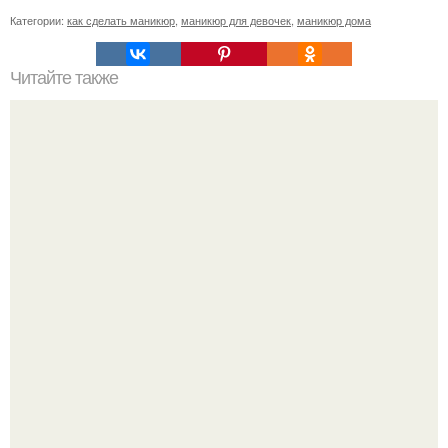
Категории:
как сделать маникюр
,
маникюр для девочек
,
маникюр дома
Читайте также
Себестоимость маникюра. Секреты ценообразования:
расчет стоимости услуг (Beautyday.