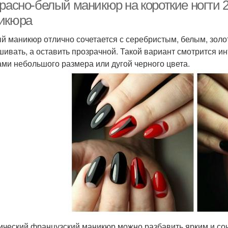
расно-белый маникюр на короткие ногти 
икюра
й маникюр отлично сочетается с серебристым, белым, золот
шивать, а оставить прозрачной. Такой вариант смотрится и
ами небольшого размера или дугой черного цвета.
ический французский маникюр можно разбавить ярким и со