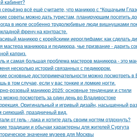
й кабинет?
 серьёзно всё ещё считаете, что маникюр с "Кошачьим Глаз
кие советы можно дать туристам, планирующим посетить д
огда в июле особенно трудолюбивые люди вишнушками по
кладной френч на контрасте.
асивый маникюр с корейскими иероглифами: как сделать ди
я мастера маникюра и педикюра, чье призвание - дарить со
ной каприз.
ль и самая большая проблема мастеров маникюра - это ма
меня несколько историй связанных с педикюром.
кие основные достопримечательности можно посмотреть в
шь в том случае, если у вас тонкие и ломкие ногти.
рно-розовый маникюр 2025: основные тенденции и стили
о можно посмотреть за один день во Владивостоке
ррекция. Оригинальный и игривый дизайн, насыщенный раз
м сияющий, праздничный вид.
тали от гель - лака и хотите дать своим ногтям отдохнуть?
кие традиции и обычаи характерны для жителей Сургута
торическое значение музеев для Москвы