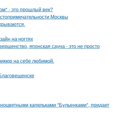
ом" - это прошлый век?
остопримечательности Москвы
крываются.
зайн на ногтях
вершенство, японская сауна - это не просто
никюр на себе любимой.
 Благовещенске
ноцветными капельками "Бульенками", придает