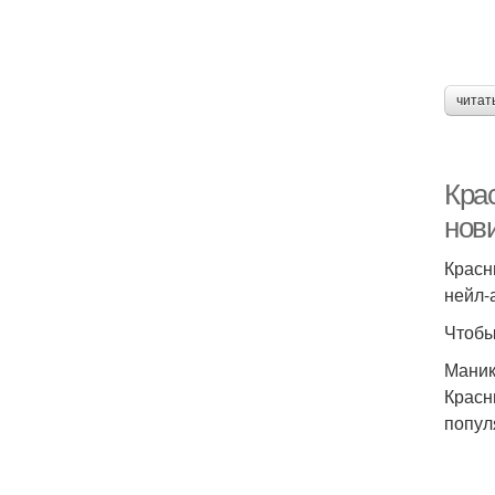
читат
Кра
нов
Красн
нейл-
Чтобы
Маник
Красн
попул