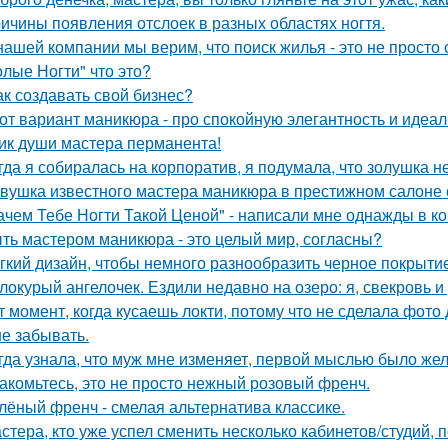
ичины появления отслоек в разных областях ногтя.
нашей компании мы верим, что поиск жилья - это не просто 
олые Ногти" что это?
ак создавать свой бизнес?
от вариант маникюра - про спокойную элегантность и идеал
ик души мастера перманента!
гда я собиралась на корпоратив, я подумала, что золушка н
вушка известного мастера маникюра в престижном салоне с
ачем Тебе Ногти Такой Ценой" - написали мне однажды в к
ть мастером маникюра - это целый мир, согласны?
гкий дизайн, чтобы немного разнообразить черное покрытие
локурый ангелочек. Ездили недавно на озеро: я, свекровь и 
т момент, когда кусаешь локти, потому что не сделала фото 
не забывать.
гда узнала, что муж мне изменяет, первой мыслью было жел
акомьтесь, это не просто нежный розовый френч.
лёный френч - смелая альтернатива классике.
стера, кто уже успел сменить несколько кабинетов/студий, 