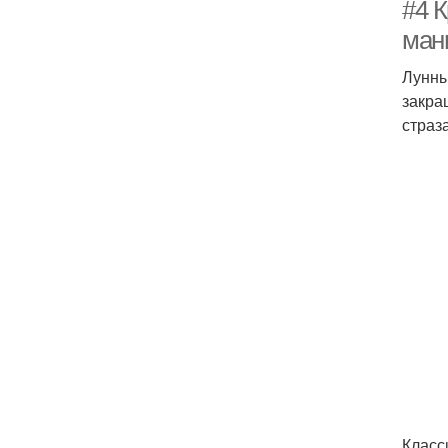
#4 К
ман
Лунны
закра
страз
Класс