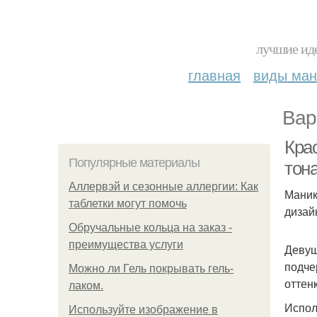
лучшие иде
главная
виды ма
Вар
Кра
Популярные материалы
тон
Аллервэй и сезонные аллергии: Как
Маник
таблетки могут помочь
дизай
Обручальные кольца на заказ -
преимущества услуги
Девуш
подче
Можно ли Гель покрывать гель-
оттен
лаком.
Испол
Используйте изображение в