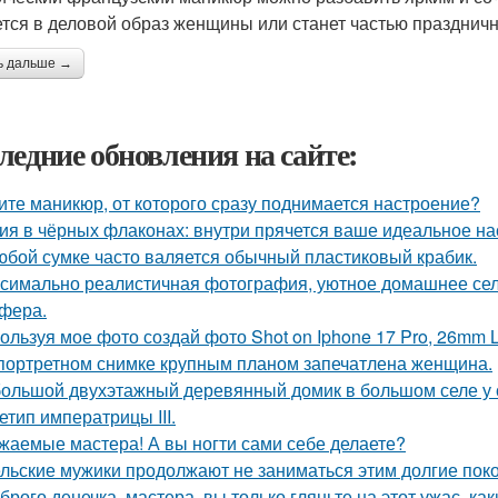
тся в деловой образ женщины или станет частью праздничн
ь дальше →
ледние обновления на сайте:
ите маникюр, от которого сразу поднимается настроение?
ия в чёрных флаконах: внутри прячется ваше идеальное на
юбой сумке часто валяется обычный пластиковый крабик.
симально реалистичная фотография, уютное домашнее сел
фера.
ользуя мое фото создай фото Shot on Iphone 17 Pro, 26mm 
портретном снимке крупным планом запечатлена женщина.
ольшой двухэтажный деревянный домик в большом селе у 
етип императрицы III.
жаемые мастера! А вы ногти сами себе делаете?
льские мужики продолжают не заниматься этим долгие пок
брого денечка, мастера, вы только гляньте на этот ужас, ка