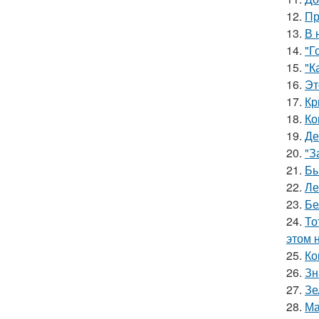
12.
Пр
13.
В 
14.
"Г
15.
"К
16.
Эт
17.
Кр
18.
Ко
19.
Де
20.
"З
21.
Бы
22.
Ле
23.
Бе
24.
То
этом 
25.
Ко
26.
Зн
27.
Зе
28.
Ма