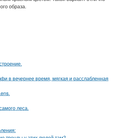
ого образа.
строение.
фи в вечернее время, мягкая и расслабленная
Lens.
самого леса.
оления:
кие тренды у этих людей там?