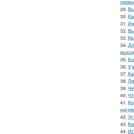
первы
29.
Вы
30.
Ка
31.
Ин
32.
Вы
33.
Кр
34.
Дл
выход
35.
Бо
36.
У 
37.
Ка
38.
Ли
39.
Че
40.
Чт
41.
Ко
ногтя
42.
Ус
43.
Ка
44.
Ис