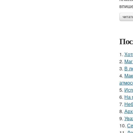
впише
читат
Пос
1.
Хот
2.
Маг
3.
В л
4.
Мак
атмос
5.
Исп
6.
На 
7.
Неб
8.
Арх
9.
Ува
10.
Се
11.
До