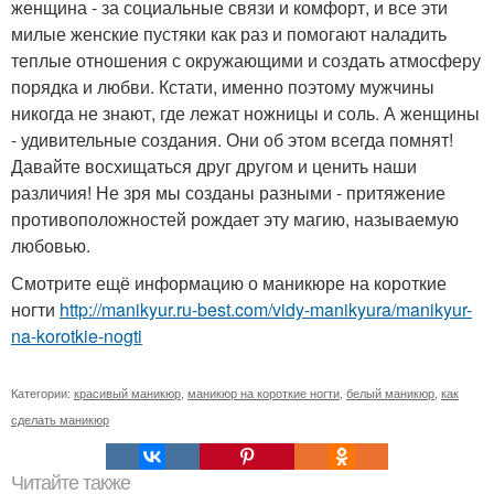
женщина - за социальные связи и комфорт, и все эти
милые женские пустяки как раз и помогают наладить
теплые отношения с окружающими и создать атмосферу
порядка и любви. Кстати, именно поэтому мужчины
никогда не знают, где лежат ножницы и соль. А женщины
- удивительные создания. Они об этом всегда помнят!
Давайте восхищаться друг другом и ценить наши
различия! Не зря мы созданы разными - притяжение
противоположностей рождает эту магию, называемую
любовью.
Смотрите ещё информацию о маникюре на короткие
ногти
http://manikyur.ru-best.com/vidy-manikyura/manikyur-
na-korotkie-nogti
Категории:
красивый маникюр
,
маникюр на короткие ногти
,
белый маникюр
,
как
сделать маникюр
Читайте также