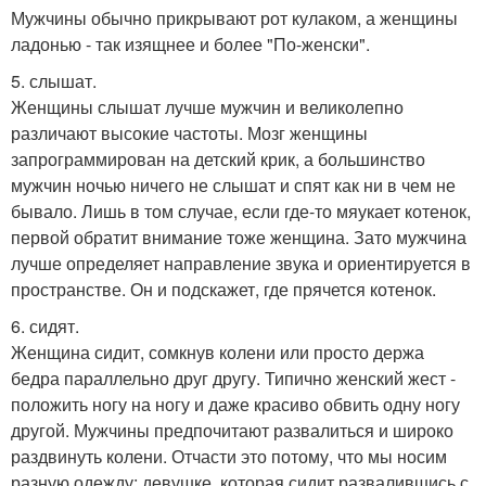
Мужчины обычно прикрывают рот кулаком, а женщины
ладонью - так изящнее и более "По-женски".
5. слышат.
Женщины слышат лучше мужчин и великолепно
различают высокие частоты. Мозг женщины
запрограммирован на детский крик, а большинство
мужчин ночью ничего не слышат и спят как ни в чем не
бывало. Лишь в том случае, если где-то мяукает котенок,
первой обратит внимание тоже женщина. Зато мужчина
лучше определяет направление звука и ориентируется в
пространстве. Он и подскажет, где прячется котенок.
6. сидят.
Женщина сидит, сомкнув колени или просто держа
бедра параллельно друг другу. Типично женский жест -
положить ногу на ногу и даже красиво обвить одну ногу
другой. Мужчины предпочитают развалиться и широко
раздвинуть колени. Отчасти это потому, что мы носим
разную одежду: девушке, которая сидит развалившись с