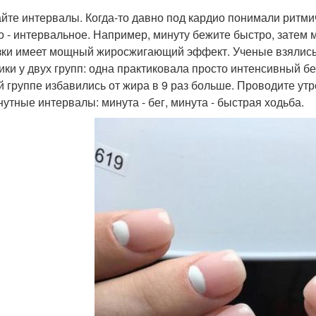
айте интервалы. Когда-то давно под кардио понимали ритм
о - интервальное. Например, минуту бежите быстро, затем 
зки имеет мощный жиросжигающий эффект. Ученые взялись 
ики у двух групп: одна практиковала просто интенсивный бег
й группе избавились от жира в 9 раз больше. Проводите утр
нутные интервалы: минута - бег, минута - быстрая ходьба.