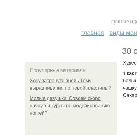
лучшие иде
главная
виды ма
30 
Худее
Популярные материалы
1 как
больш
Хочу затронуть вновь Тему
чашку
выравнивания ногтевой пластины?
Сахар
Милые девушки! Совсем скоро
начнутся курсы по моделированию
ногтей?