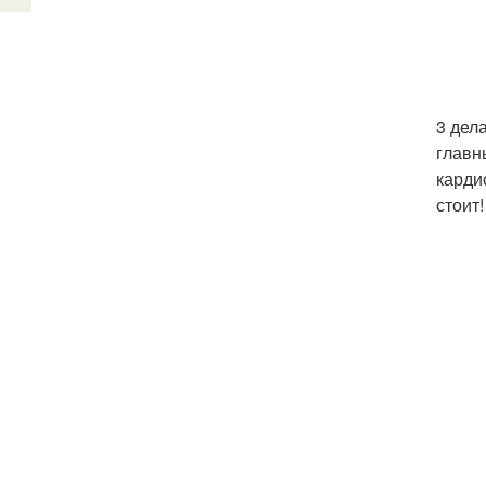
3 дел
главн
карди
стоит!