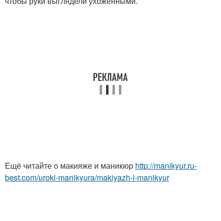
чтобы руки выглядели ухоженными.
Ещё читайте о макияже и маникюр
http://manikyur.ru-
best.com/uroki-manikyura/makiyazh-i-manikyur