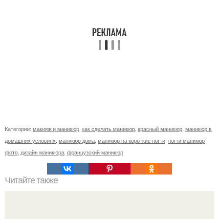
Категории:
макияж и маникюр
,
как сделать маникюр
,
красный маникюр
,
маникюр в
домашних условиях
,
маникюр дома
,
маникюр на короткие ногти
,
ногти маникюр
фото
,
дизайн маникюра
,
французский маникюр
Читайте также