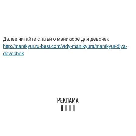
Далее читайте статьи о маникюре для девочек
http://manikyur.ru-best.com/vidy-manikyura/manikyur-dlya-
devochek