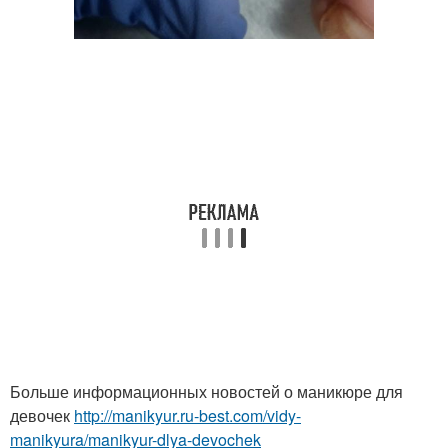
Больше информационных новостей о маникюре для
девочек
http://manikyur.ru-best.com/vidy-
manikyura/manikyur-dlya-devochek