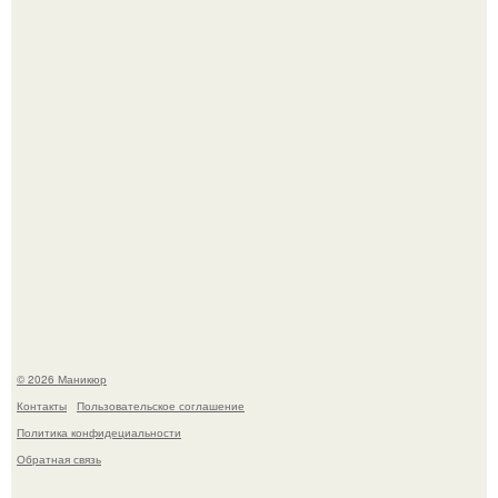
Нюдовый педикюр - это "Тихая Роскошь" в уходе.
Селена Гомес дала фанатам хоть какой-то повод
успокоиться на фоне всех разговоров о свадьбе Тейлор
свифт.
© 2026 Маникюр
Контакты
Пользовательское соглашение
Политика конфидециальности
Обратная связь