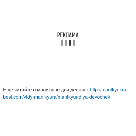
Ещё читайте о маникюре для девочек
http://manikyur.ru-
best.com/vidy-manikyura/manikyur-dlya-devochek