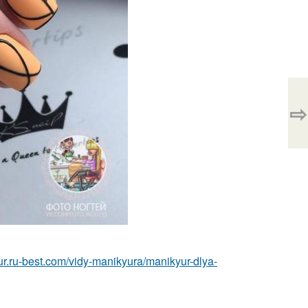
⇨
yur.ru-best.com/vidy-manikyura/manikyur-dlya-