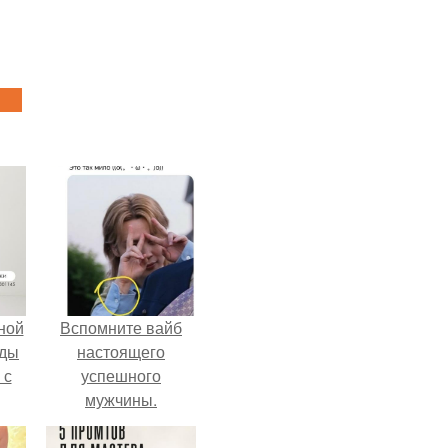
ной
Вспомните вайб
жды
настоящего
 с
успешного
мужчины.