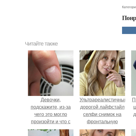
Категори
Понр
Читайте также
Девочки,
Ультрареалистичный
П
подскажите, из-за
дорогой лайфстайл
чего это могло
селфи снимок на
д
произойти и что с
фронтальную
этим делать?
камеру.