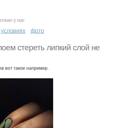
олько у нас
 условиях
фото
слоем стереть липкий слой не
ев вот такое например.