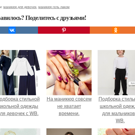
и:
маникюр для девочек
,
маникюр гель лаком
авилось? Поделитесь с друзьями!
одборка стильной
На маникюр совсем
Подборка стиль
школьной одежды
не хватает
школьной оде
ля девочек с WB.
времени.
для мальчиков
WB.