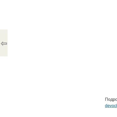
⇦
Подро
devoc