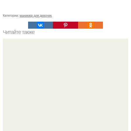
Категории:
маникюр для девочек
Читайте также
Цитаты про маникюр. 20 золотых цитат Коко шанель: