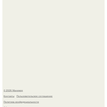
Чем дольше вас радует "Красивая, Удобная Обувь".
Нюдовый педикюр - это "Тихая Роскошь" в уходе.
© 2026 Маникюр
Контакты
Пользовательское соглашение
Политика конфидециальности