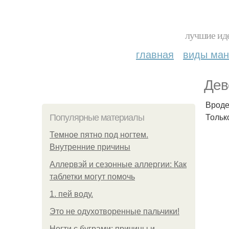
лучшие иде
главная
виды ма
Дев
Вроде
Тольк
Популярные материалы
Темное пятно под ногтем.
Внутренние причины
Аллервэй и сезонные аллергии: Как
таблетки могут помочь
1. пей воду.
Это не одухотворенные пальчики!
Ногти с буграми: причины и