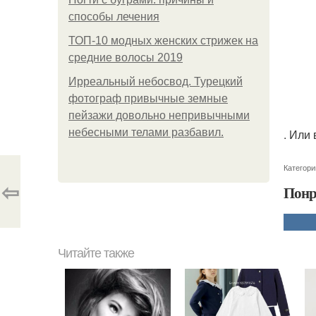
способы лечения
ТОП-10 модных женских стрижек на
средние волосы 2019
Ирреальный небосвод. Турецкий
фотограф привычные земные
пейзажи довольно непривычными
небесными телами разбавил.
. Или 
Категори
⇦
Понр
Читайте также