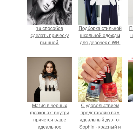
16 способов
Подборка стильной
П
сделать прическу
школьной одежды
пышной.
для девочек с WB.
Магия в чёрных
С удовольствием
флаконах: внутри
представляю вам
прячется ваше
идеальный дуэт от
идеальное
Sophin - красный и