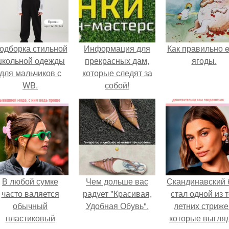
одборка стильной
Информация для
Как правильно e
школьной одежды
прекрасных дам,
ягоды.
для мальчиков с
которые следят за
WB.
собой!
В любой сумке
Чем дольше вас
Скандинавский 
часто валяется
радует "Красивая,
стал одной из 
обычный
Удобная Обувь".
летних стриже
пластиковый
которые выгля