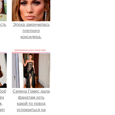
сть
Эпоха закончилась
плотного
консилера.
боб
Селена Гомес дала
тех
фанатам хоть
к,
какой-то повод
дят
успокоиться на