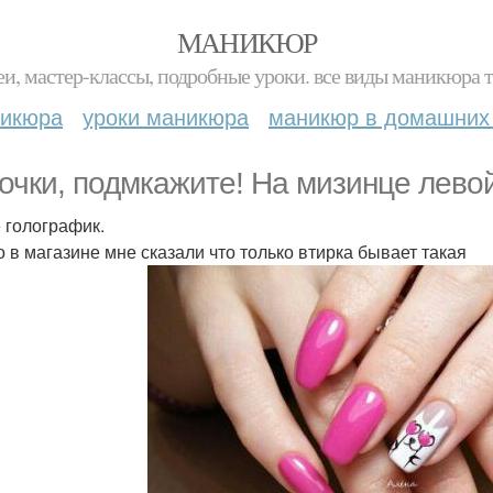
МАНИКЮР
и, мастер-классы, подробные уроки. все виды маникюра т
никюра
уроки маникюра
маникюр в домашних
очки, подмкажите! На мизинце левой
 голографик.
о в магазине мне сказали что только втирка бывает такая