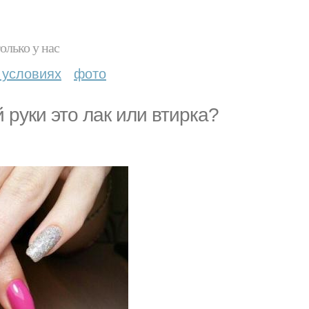
олько у нас
 условиях
фото
 руки это лак или втирка?