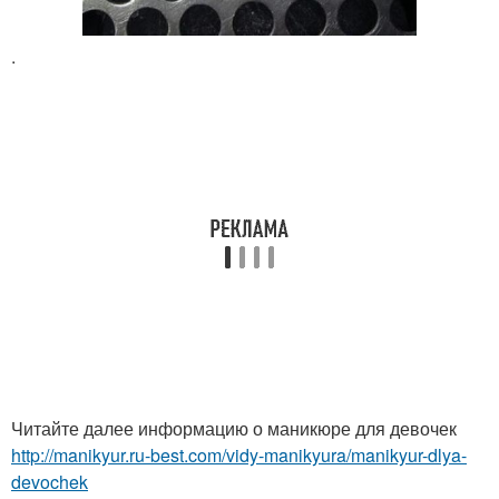
.
Читайте далее информацию о маникюре для девочек
http://manikyur.ru-best.com/vidy-manikyura/manikyur-dlya-
devochek