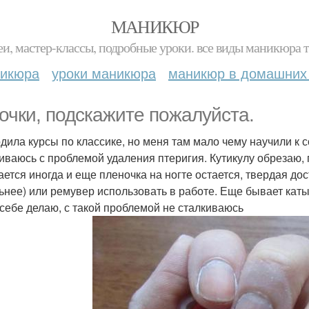
МАНИКЮР
и, мастер-классы, подробные уроки. все виды маникюра т
никюра
уроки маникюра
маникюр в домашних
очки, подскажите пожалуйста.
дила курсы по классике, но меня там мало чему научили к 
иваюсь с проблемой удаления птеригия. Кутикулу обрезаю,
ается иногда и еще пленочка на ногте остается, твердая дос
ьнее) или ремувер использовать в работе. Еще бывает каты
 себе делаю, с такой проблемой не сталкиваюсь