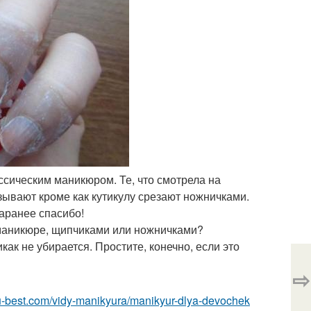
ассическим маникюром. Те, что смотрела на
азывают кроме как кутикулу срезают ножничками.
аранее спасибо!
 маникюре, щипчиками или ножничками?
икак не убирается. Простите, конечно, если это
⇨
ru-best.com/vidy-manikyura/manikyur-dlya-devochek