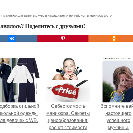
и:
маникюр для девочек
,
курсы наращивания ногтей
,
ногти маникюр фото
авилось? Поделитесь с друзьями!
одборка стильной
Себестоимость
Вспомните ва
школьной одежды
маникюра. Секреты
настоящего
ля девочек с WB.
ценообразования:
успешного
расчет стоимости
мужчины.