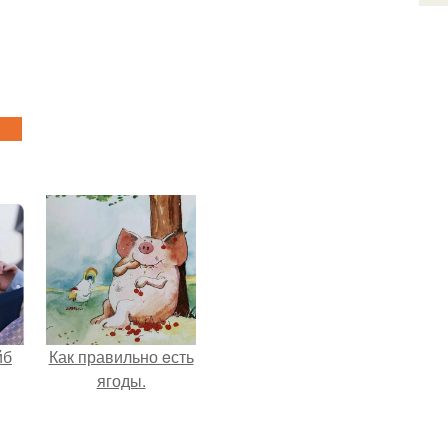
йб
Как правильно eсть
ягоды.