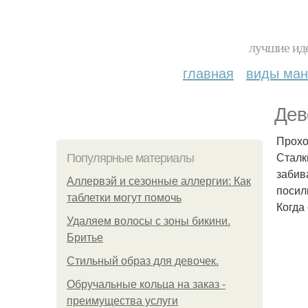
лучшие иде
главная
виды ма
Дев
Прохо
Сталк
Популярные материалы
забив
Аллервэй и сезонные аллергии: Как
посил
таблетки могут помочь
Когда
Удаляем волосы с зоны бикини.
Бритье
Стильный образ для девочек.
Обручальные кольца на заказ -
преимущества услуги