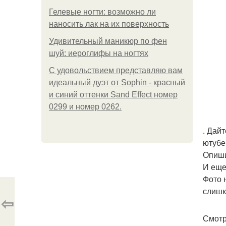
Гелевые ногти: возможно ли
наносить лак на их поверхность
Удивительный маникюр по фен
шуй: иероглифы на ногтях
С удовольствием представляю вам
идеальный дуэт от Sophin - красный
и синий оттенки Sand Effect номер
0299 и номер 0262.
. Дай
ютубе
Опиши
И еще
Фото н
слишк
⇦
Смотр