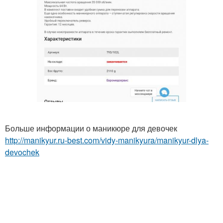
Больше информации о маникюре для девочек
http://manikyur.ru-best.com/vidy-manikyura/manikyur-dlya-
devochek