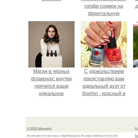
селфи снимок на
д
фронтальную
камеру.
Магия в чёрных
С удовольствием
флаконах: внутри
представляю вам
прячется ваше
идеальный дуэт от
идеальное
Sophin - красный и
настроение.
синий оттенки Sand
Effect номер 0299 и
номер 0262.
© 2026 Маникюр
К
П
Лучшие идеи, мастер-классы, подробные уроки. Все виды маникюра только у нас