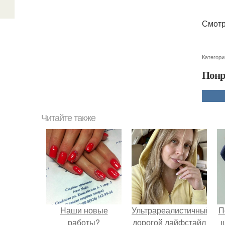
Смотр
Категори
Понр
Читайте также
Наши новые
Ультрареалистичный
П
работы?
дорогой лайфстайл