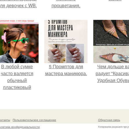
ля девочек с WB.
процветания.
В любой сумке
5 Промптов для
Чем дольше в
часто валяется
мастера маникюра.
радует "Красив
обычный
Удобная Обувь
пластиковый
крабик.
онтакты
Пользовательское соглашение
Обратная связь
олитика конфидециальности
Копирование разрешено при у