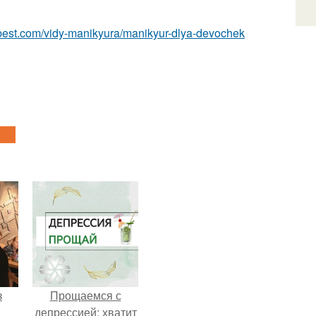
u-best.com/vidy-manikyura/manikyur-dlya-devochek
з
Прощаемся с
депрессией: хватит