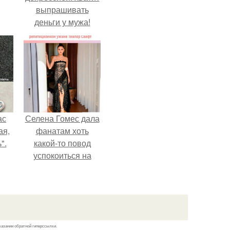
выпрашивать
деньги у мужа!
ас
Селена Гомес дала
ая,
фанатам хоть
".
какой-то повод
успокоиться на
фоне всех
разговоров о
свадьбе Тейлор
свифт.
казании обратной гиперссылки.