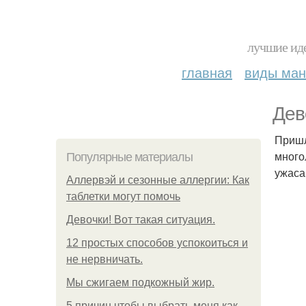
лучшие иде
главная
виды ма
Дев
Пришл
много
Популярные материалы
ужаса
Аллервэй и сезонные аллергии: Как
таблетки могут помочь
Девочки! Вот такая ситуация.
12 простых способов успокоиться и
не нервничать.
Мы сжигаем подкожный жир.
5 причин чтобы выбрать меня как