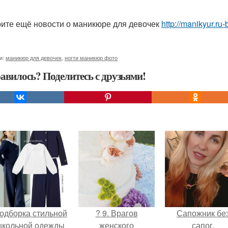
ите ещё новости о маникюре для девочек
http://manikyur.r
и:
маникюр для девочек
,
ногти маникюр фото
авилось? Поделитесь с друзьями!
одборка стильной
? 9. Врагов
Сапожник бе
школьной одежды
женского
сапог.