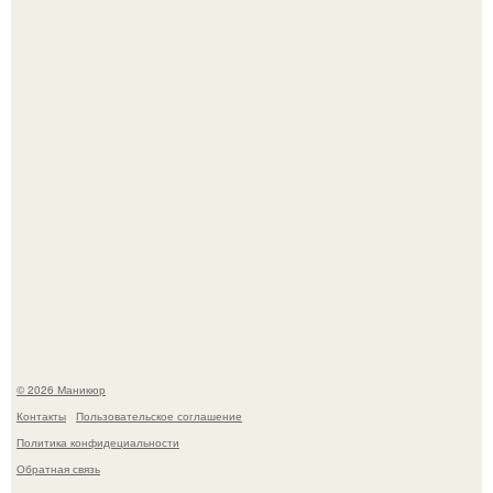
свифт.
В нижегородской области трагически погибла 14-летняя
школьница - она покончила с собой на фоне подготовки к
контрольной по английскому языку.
© 2026 Маникюр
Контакты
Пользовательское соглашение
Политика конфидециальности
Обратная связь