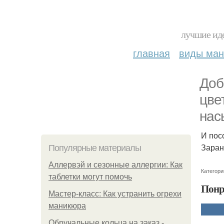
лучшие иде
главная
виды ма
Доб
цве
нас
И пос
Заран
Популярные материалы
Аллервэй и сезонные аллергии: Как
Категори
таблетки могут помочь
Понр
Мастер-класс: Как устранить огрехи
маникюра
Обручальные кольца на заказ -