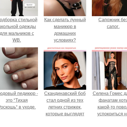
одборка стильной
Как сделать лунный
Сапожник бе
школьной одежды
маникюр в
сапог.
для мальчиков с
домашних
WB.
условиях?
юдовый педикюр -
Скандинавский боб
Селена Гомес д
это "Тихая
стал одной из тех
фанатам хот
оскошь" в уходе.
летних стрижек,
какой-то пово
которые выглядят
успокоиться н
очень просто.
фоне всех