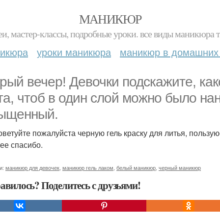
МАНИКЮР
и, мастер-классы, подробные уроки. все виды маникюра т
никюра
уроки маникюра
маникюр в домашних
рый вечер! Девочки подскажите, како
та, чтоб в один слой можно было на
ыщенный.
оветуйте пожалуйста черную гель краску для литья, пользую
ее спасибо.
и:
маникюр для девочек
,
маникюр гель лаком
,
белый маникюр
,
черный маникюр
авилось? Поделитесь с друзьями!