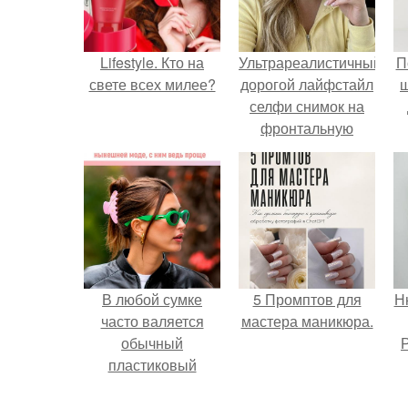
Lifestyle. Кто на
Ультрареалистичный
П
свете всех милее?
дорогой лайфстайл
селфи снимок на
фронтальную
камеру.
В любой сумке
5 Промптов для
Н
часто валяется
мастера маникюра.
обычный
Р
пластиковый
крабик.