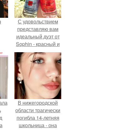
з
С удовольствием
представляю вам
идеальный дуэт от
Sophin - красный и
синий оттенки Sand
Effect номер 0299 и
номер 0262.
ала
В нижегородской
ь
области трагически
д
погибла 14-летняя
а
школьница - она
покончила с собой