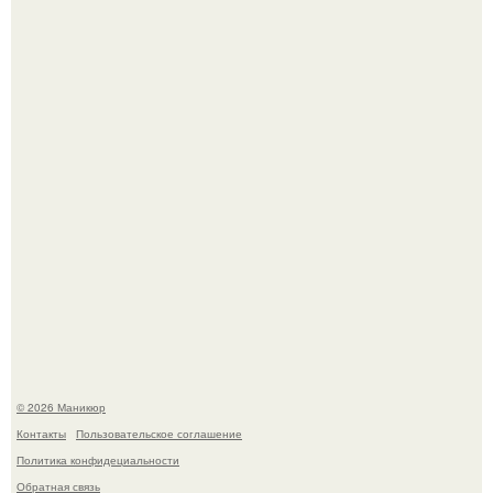
Скандинавский боб стал одной из тех летних стрижек,
которые выглядят очень просто.
Селена Гомес дала фанатам хоть какой-то повод
успокоиться на фоне всех разговоров о свадьбе Тейлор
свифт.
© 2026 Маникюр
Контакты
Пользовательское соглашение
Политика конфидециальности
Обратная связь