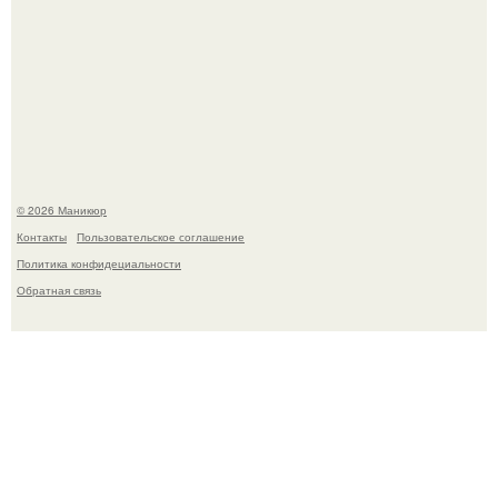
Селена Гомес дала фанатам хоть какой-то повод
успокоиться на фоне всех разговоров о свадьбе Тейлор
свифт.
© 2026 Маникюр
Контакты
Пользовательское соглашение
Политика конфидециальности
Обратная связь