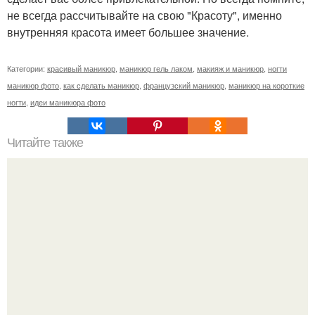
не всегда рассчитывайте на свою "Красоту", именно
внутренняя красота имеет большее значение.
Категории:
красивый маникюр
,
маникюр гель лаком
,
макияж и маникюр
,
ногти
маникюр фото
,
как сделать маникюр
,
французский маникюр
,
маникюр на короткие
ногти
,
идеи маникюра фото
Читайте также
Упражнения для домашних условий!