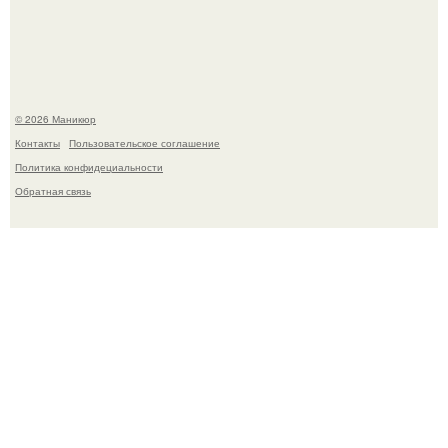
школьница - она покончила с собой на фоне подготовки к
контрольной по английскому языку.
© 2026 Маникюр
Контакты
Пользовательское соглашение
Политика конфидециальности
Обратная связь