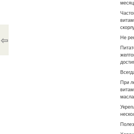
месяц
Часто
витам
скорл
⇦
Не ре
Питат
желто
дости
Всегд
При л
витам
масла
Укреп
неско
Полез