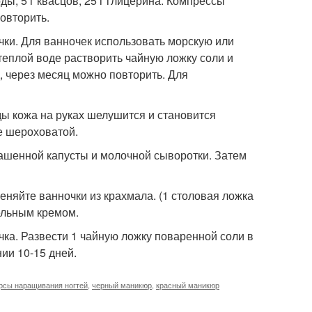
ы, 5 г квасцов, 25 г глицерина. Компрессы
овторить.
ки. Для ванночек использовать морскую или
 теплой воде растворить чайную ложку соли и
, через месяц можно повторить. Для
ы кожа на руках шелушится и становится
ее шероховатой.
ашенной капусты и молочной сыворотки. Затем
еняйте ванночки из крахмала. (1 столовая ложка
тельным кремом.
чка. Развести 1 чайную ложку поваренной соли в
нии 10-15 дней.
рсы наращивания ногтей
,
черный маникюр
,
красный маникюр