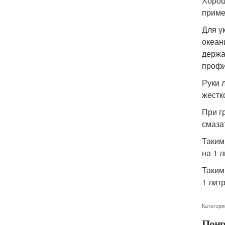
Хорош
приме
Для у
океан
держа
профи
Руки 
жестк
При г
смаза
Таким
на 1 
Таким
1 лит
Категори
Понр