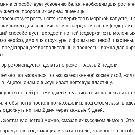
амин в способствует усвоению белка, необходим для роста н
м желтке, проросших зернах пшеницы.
 способствует росту ногтя (содержится в морской капусте, ш
мний важен для эластичности и твердости ногтей (содержитс
ьций способствует твердости ногтей (содержится в молочных
езо необходимо для структуры и формы ногтевой пластины.
а предотвращает воспалительные процессы, важна для образ
ах.
юр рекомендуется делать не реже 1 раза в 2 недели.
тельно пользоваться только качественной косметикой, жидк
на. Ацетон сильно высушивает ногтевую пластину.
доровья ногтей рекомендуется смазывать их на ночь питат
я, чтобы ногти постоянно находились под слоем лака, в иде
ь отдохнуть ногтям 2 дня через каждые 5 дней.
ь желтизну с ногтей можно, смазав их кусочком лимона. Это н
 продуктов, содержащих желатин (желе, заливные) способст