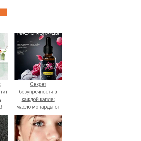
с
Секрет
тит
безупречности в
ь
каждой капле:
!
масло монарды от
Demi Sweet.