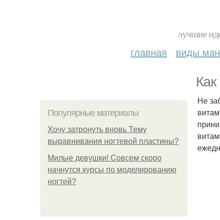
лучшие иде
главная
виды ма
Как
Не за
витам
Популярные материалы
прини
Хочу затронуть вновь Тему
витам
выравнивания ногтевой пластины?
ежедн
Милые девушки! Совсем скоро
начнутся курсы по моделированию
ногтей?