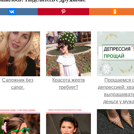
Сапожник без
Красота жертв
Прощаемся 
сапог.
требует?
депрессией: хва
выпрашиват
деньги у мужа