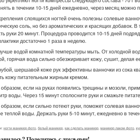
о укрепляют ногти компрессы следующего состава - 70 г вод
нять в течении 10-15 дней ежедневно, через месяц можно п
крепления слоящихся ногтей очень полезны солевые ванноч
ическую соль, но без ароматических и красящих добавок. В
ть руки 20 минут. Процедура проводится 10-15 дней подряд
лактики достаточно 1 раза в неделю.
лучше водой комнатной температуры мыть. От холодной вод
ой, горячая вода сильно обезжиривает кожу, сушит, делая 
рубой, шершавой коже рук эффективны ванночки из сока кв
ть кожу питательным жирным кремом.
 образом, если на руках появились трещины и мозоли, прим
литр воды. Через 15 минут сполосните руки и смажьте пита
 образом, если сильно потеют руки, поможет солевая ванно
ре теплой воды. Держать руки 5-10 минут, ежедневно в тече
и:
ногти маникюр фото
,
белый маникюр
,
как сделать маникюр
,
маникюр лаком фото
,
ку
авилось? Поделитесь с друзьями!