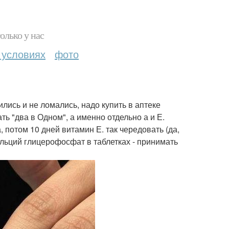
олько у нас
 условиях
фото
ились и не ломались, надо купить в аптеке
ть "два в Одном", а именно отдельно а и Е.
 потом 10 дней витамин Е. так чередовать (да,
альций глицерофосфат в таблетках - принимать