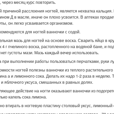
, через месяц курс повторить.
й причиной расслоения ногтей, является нехватка кальция.
ином Д в масле, иначе он плохо усвоится. В аптеках продае
упы, он легко усваивается организмом.
комендуются для ногтей ванночки с содой.
ельная мазь для ногтей на основе воска. Сварить яйцо в кр
к 4 г пчелиного воска, растопленного на водяной бане, и п
гнет густоты мази. Мазь каждый вечер использовать.
а при выполнении работы пользоваться перчатками, руки л
омкости ногтей полезны ванночки из теплого растительного
ина а и лимонного сока. Делать их надо 1-2 раза в неделю.
 и яблочного уксуса, смешанных в равных долях.
ляющее действие на ногти оказывают ванночки из подогрет
лько капель сока лимона.
но втирать в ногтевую пластину столовый уксус, лимонный 