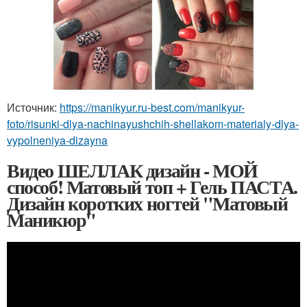
Источник:
https://manikyur.ru-best.com/manikyur-
foto/risunki-dlya-nachinayushchih-shellakom-materialy-dlya-
vypolneniya-dizayna
Видео ШЕЛЛАК дизайн - МОЙ
способ! Матовый топ + Гель ПАСТА.
Дизайн коротких ногтей "Матовый
Маникюр"