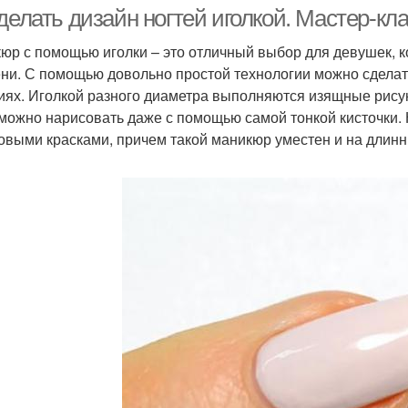
рисунком
фоне
делать дизайн ногтей иголкой. Мастер-кл
юр с помощью иголки – это отличный выбор для девушек, 
ни. С помощью довольно простой технологии можно сделат
исунки для шеллака
Шеллак с рисунком
Де
иях. Иголкой разного диаметра выполняются изящные рисун
можно нарисовать даже с помощью самой тонкой кисточки.
овыми красками, причем такой маникюр уместен и на длинных
исунки на коротких
Рис
Простенькие рисунки
ногтях
Геометрические
аникюр с рисунком
рисунки