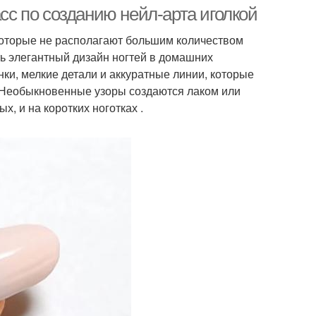
асс по созданию нейл-арта иголкой
которые не располагают большим количеством
ь элегантный дизайн ногтей в домашних
тские рисунки
Маникюр с рисунками
ки, мелкие детали и аккуратные линии, которые
 Необыкновенные узоры создаются лаком или
, и на коротких ноготках .
унки для новых
Картинки с рисунками
мастеров