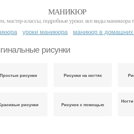
МАНИКЮР
и, мастер-классы, подробные уроки. все виды маникюра т
никюра
уроки маникюра
маникюр в домашних
гинальные рисунки
Простые рисунки
Рисунки на ногтях
Ри
Ногти
Красивые рисунки
Рисунок с помощью
Френч-новинки с
Рисунки на прозрачном
Граф