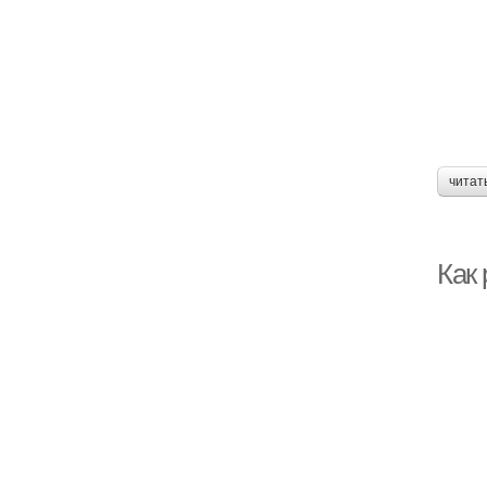
читат
Как 