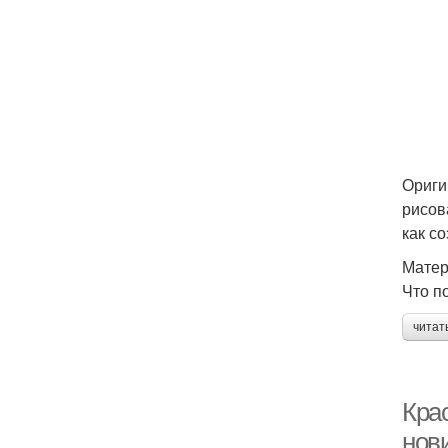
Ориги
рисов
как со
Матер
Что п
читат
Кра
нов