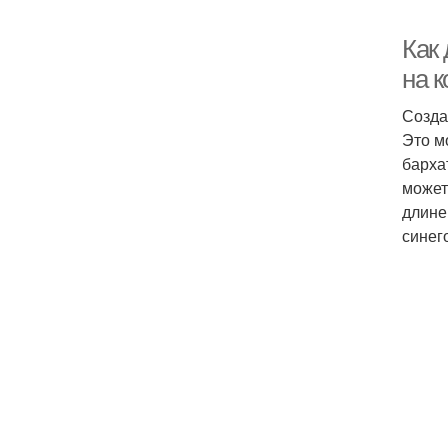
Как
на к
Созда
Это м
барха
может
длине
синего