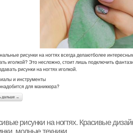
нальные рисунки на ногтях всегда делаютболее интересным
ать иголкой? Это несложно, стоит лишь подключить фантаз
здавать рисунки на ногтях иголкой.
иалы и инструменты
онадобится для маникюра?
ь дальше →
сивые рисунки на ногтях. Красивые дизай
инки, модные техники