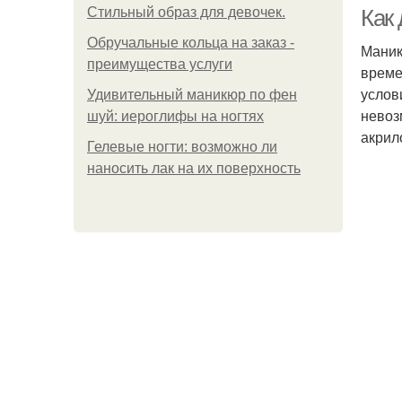
Стильный образ для девочек.
Как 
Обручальные кольца на заказ -
Маник
преимущества услуги
време
Р
услов
Удивительный маникюр по фен
невоз
шуй: иероглифы на ногтях
акрил
Гелевые ногти: возможно ли
Р
наносить лак на их поверхность
М