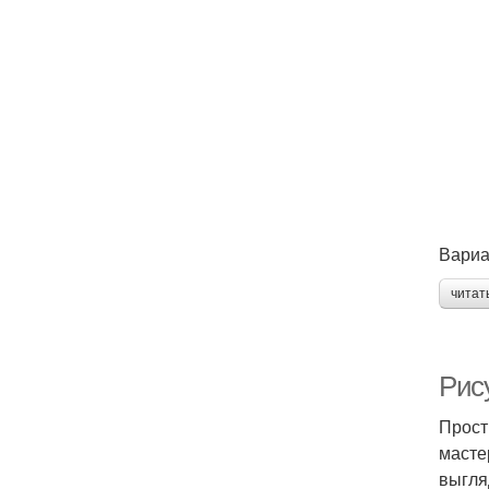
Вариа
читат
Рис
Прост
масте
выгля