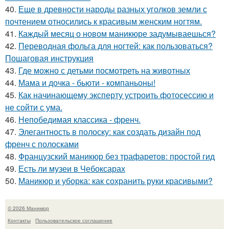
40.
Еще в древности народы разных уголков земли с
почтением относились к красивым женским ногтям.
41.
Каждый месяц о новом маникюре задумываешься?
42.
Переводная фольга для ногтей: как пользоваться?
Пошаговая инструкция
43.
Где можно с детьми посмотреть на животных
44.
Мама и дочка - бьюти - компаньоны!
45.
Как начинающему эксперту устроить фотосессию и
не сойти с ума.
46.
Непобедимая классика - френч.
47.
Элегантность в полоску: как создать дизайн под
френч с полосками
48.
Французский маникюр без трафаретов: простой гид
49.
Есть ли музеи в Чебоксарах
50.
Маникюр и уборка: как сохранить руки красивыми?
© 2026 Маникюр
Контакты
Пользовательское соглашение