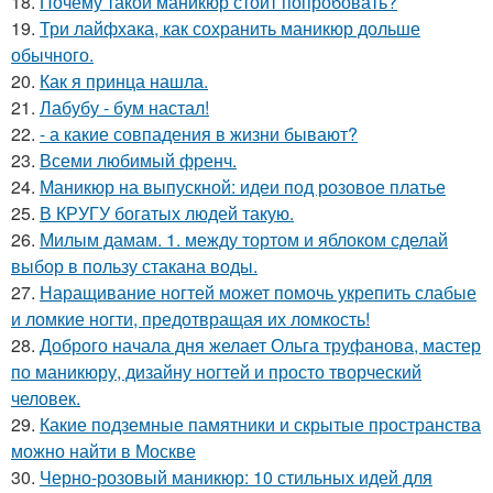
18.
Почему такой маникюр стоит попробовать?
19.
Три лайфхака, как сохранить маникюр дольше
обычного.
20.
Как я принца нашла.
21.
Лабубу - бум настал!
22.
- а какие совпадения в жизни бывают?
23.
Всеми любимый френч.
24.
Маникюр на выпускной: идеи под розовое платье
25.
В КРУГУ богатых людей такую.
26.
Милым дамам. 1. между тортом и яблоком сделай
выбор в пользу стакана воды.
27.
Наращивание ногтей может помочь укрепить слабые
и ломкие ногти, предотвращая их ломкость!
28.
Доброго начала дня желает Ольга труфанова, мастер
по маникюру, дизайну ногтей и просто творческий
человек.
29.
Какие подземные памятники и скрытые пространства
можно найти в Москве
30.
Черно-розовый маникюр: 10 стильных идей для