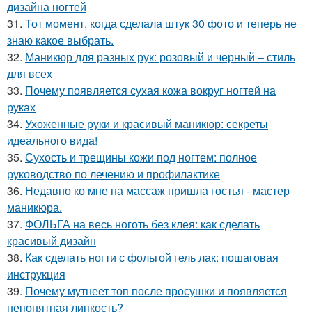
дизайна ногтей
31.
Тот момент, когда сделала штук 30 фото и теперь не
знаю какое выбрать.
32.
Маникюр для разных рук: розовый и черный – стиль
для всех
33.
Почему появляется сухая кожа вокруг ногтей на
руках
34.
Ухоженные руки и красивый маникюр: секреты
идеального вида!
35.
Сухость и трещины кожи под ногтем: полное
руководство по лечению и профилактике
36.
Недавно ко мне на массаж пришла гостья - мастер
маникюра.
37.
ФОЛЬГА на весь ноготь без клея: как сделать
красивый дизайн
38.
Как сделать ногти с фольгой гель лак: пошаговая
инструкция
39.
Почему мутнеет топ после просушки и появляется
непонятная липкость?