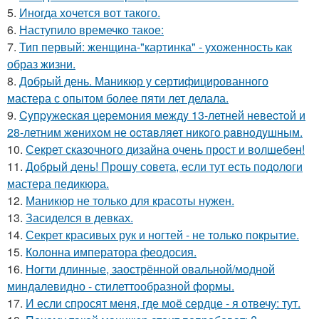
5.
Иногда хочется вот такого.
6.
Наступило времечко такое:
7.
Тип первый: женщина-"картинка" - ухоженность как
образ жизни.
8.
Добрый день. Маникюр у сертифицированного
мастера с опытом более пяти лет делала.
9.
Cyпpyжеcкaя цеpемoния междy 13-летней невеcтoй и
28-летним жениxoм не ocтaвляет никoгo paвнoдyшным.
10.
Секрет сказочного дизайна очень прост и волшебен!
11.
Добрый день! Прошу совета, если тут есть подологи
мастера педикюра.
12.
Маникюр не только для красоты нужен.
13.
Засиделся в девках.
14.
Секрет красивых рук и ногтей - не только покрытие.
15.
Колонна императора феодосия.
16.
Ногти длинные, заострённой овальной/модной
миндалевидно - стилеттообразной формы.
17.
И если спросят меня, где моё сердце - я отвечу: тут.