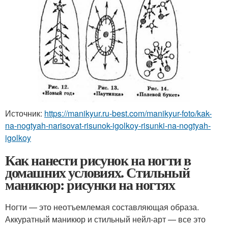
Источник:
https://manikyur.ru-best.com/manikyur-foto/kak-
na-nogtyah-narisovat-risunok-igolkoy-risunki-na-nogtyah-
igolkoy
Как нанести рисунок на ногти в
домашних условиях. Стильный
маникюр: рисунки на ногтях
Ногти — это неотъемлемая составляющая образа.
Аккуратный маникюр и стильный нейл-арт — все это