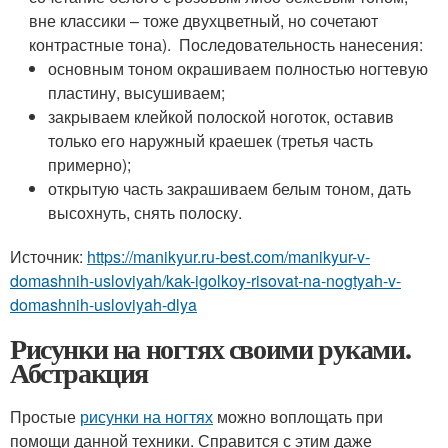
вне классики – тоже двухцветный, но сочетают
контрастные тона). Последовательность нанесения:
основным тоном окрашиваем полностью ногтевую
пластину, высушиваем;
закрываем клейкой полоской ноготок, оставив
только его наружный краешек (третья часть
примерно);
открытую часть закрашиваем белым тоном, дать
высохнуть, снять полоску.
Источник:
https://manikyur.ru-best.com/manikyur-v-
domashnih-usloviyah/kak-igolkoy-risovat-na-nogtyah-v-
domashnih-usloviyah-dlya
Рисунки на ногтях своими руками.
Абстракция
Простые
рисунки на ногтях
можно воплощать при
помощи данной техники. Справится с этим даже