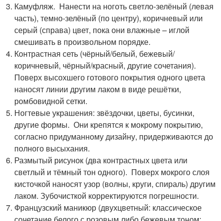
Камуфляж. Нанести на ноготь светло-зелёный (левая
часть), темно-зелёный (по центру), коричневый или
серый (справа) цвет, пока они влажные – иглой
смешивать в произвольном порядке.
Контрастная сеть (чёрный/белый, бежевый/
коричневый, чёрный/красный, другие сочетания).
Поверх высохшего готового покрытия одного цвета
наносят линии другим лаком в виде решётки,
ромбовидной сетки.
Ногтевые украшения: звёздочки, цветы, бусинки,
другие формы. Они крепятся к мокрому покрытию,
согласно придуманному дизайну, придерживаются до
полного высыхания.
Размытый рисунок (два контрастных цвета или
светлый и тёмный тон одного). Поверх мокрого слоя
кисточкой наносят узор (волны, круги, спираль) другим
лаком. Зубочисткой корректируются погрешности.
Французский маникюр (двухцветный: классическое
сочетание белого с розовым либо бежевым тоном;