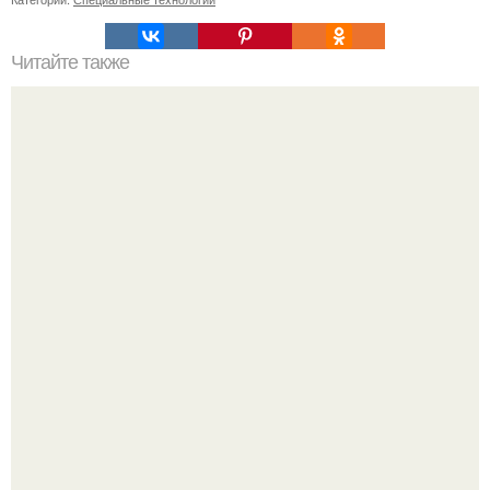
Читайте также
Когда стричь ногти к деньгам. 33 народные приметы,
чтобы привлечь деньги в дом.