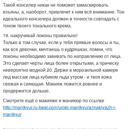
Такой консилер никак не поможет замаскировать
изъяны, а, наоборот, привлечет к ним всё внимание. Тон
идеального консилера должен в точности совпадать с
тоном твоего тонального крема.
19. накручивай локоны правильно!
Только в том случае, если у тебя прямые волосы и ты,
как все девочки, мечтаешь о кудряшках, помни, что
локоны необходимо завивать по направлению от лица.
Это сделает черты лица более открытыми, а прическу
невероятно модной 20. Держи в морозильной камере
лед массаж лица кубиком льда утром - и твоя кожа
свежая и сияющая. Макияж ложится ровнее и
продержится дольше.
Смотрите ещё о макияже и маникюр по ссылке
http://manikyur.ru-best.com/uroki-manikyura/makiyazh-i-
manikyur
Категории:
красивый маникюр
,
черный маникюр
,
макияж и маникюр
,
маникюр