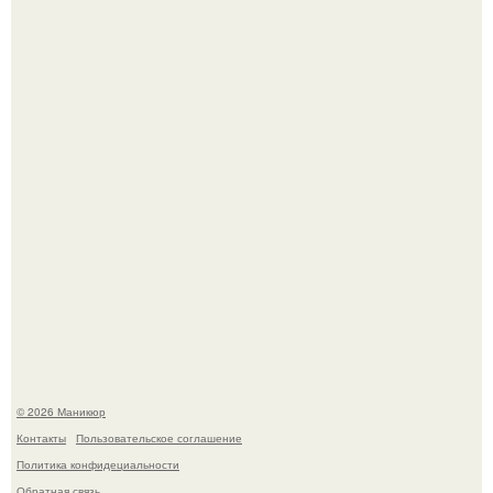
Скандинавский боб стал одной из тех летних стрижек,
которые выглядят очень просто.
В нижегородской области трагически погибла 14-летняя
школьница - она покончила с собой на фоне подготовки к
контрольной по английскому языку.
© 2026 Маникюр
Контакты
Пользовательское соглашение
Политика конфидециальности
Обратная связь