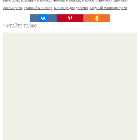
лаком фото
,
красный маникюр
,
маникюр для девочек
,
модный маникюр фото
Читайте также
Цвет ногтей о чем говорит. О чем говорит цвет лака