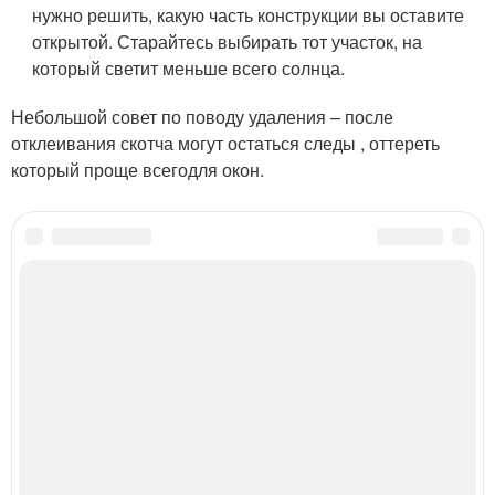
нужно решить, какую часть конструкции вы оставите
открытой. Старайтесь выбирать тот участок, на
который светит меньше всего солнца.
Небольшой совет по поводу удаления – после
отклеивания скотча могут остаться следы , оттереть
который проще всегодля окон.
Категории:
Картон с фольгой
,
Окна от солнца
,
Пленка с окон
,
Фольга к дереву
,
Обычная фольга
Читайте также