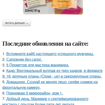
читать дальше →
Последние обновления на сайте:
1.
Вспомните вайб настоящего успешного мужчины.
2.
Сапожник без сапог.
3.
5 Промптов для мастера маникюра.
4.
Кадр: Вертикальный коллаж из трех кадров, в формате
9: 16; крупные планы (Close - up) и сверхкрупные планы.
5.
Домашнее. Создай не меняя лицо: селфи снимок на
фронтальную камеру.
6.
Принимаю 5 микрорайон, дом 1.
7.
Добрый день. Маникюр у сертифицированного
мастера с опытом более пяти лет делала.