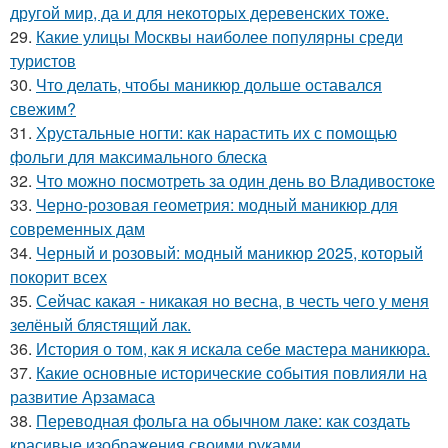
другой мир, да и для некоторых деревенских тоже.
29.
Какие улицы Москвы наиболее популярны среди
туристов
30.
Что делать, чтобы маникюр дольше оставался
свежим?
31.
Хрустальные ногти: как нарастить их с помощью
фольги для максимального блеска
32.
Что можно посмотреть за один день во Владивостоке
33.
Черно-розовая геометрия: модный маникюр для
современных дам
34.
Черный и розовый: модный маникюр 2025, который
покорит всех
35.
Сейчас какая - никакая но весна, в честь чего у меня
зелёный блястящий лак.
36.
История о том, как я искала себе мастера маникюра.
37.
Какие основные исторические события повлияли на
развитие Арзамаса
38.
Переводная фольга на обычном лаке: как создать
красивые изображения своими руками