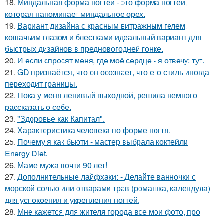
18.
Миндальная форма ногтей - это форма ногтей,
которая напоминает миндальное орех.
19.
Вариант дизайна с красным витражным гелем,
кошачьим глазом и блестками идеальный вариант для
быстрых дизайнов в предновогодней гонке.
20.
И если спросят меня, где моё сердце - я отвечу: тут.
21.
GD признаётся, что он осознает, что его стиль иногда
переходит границы.
22.
Пока у меня ленивый выходной, решила немного
рассказать о себе.
23.
"Здоровье как Капитал".
24.
Характеристика человека по форме ногтя.
25.
Почему я как бьюти - мастер выбрала коктейли
Energy Diet.
26.
Маме мужа почти 90 лет!
27.
Дополнительные лайфхаки: - Делайте ванночки с
морской солью или отварами трав (ромашка, календула)
для успокоения и укрепления ногтей.
28.
Мне кажется для жителя города все мои фото, про