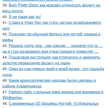
39.
Born Pretty Store: как красиво отпечатать фольгу на
весь ноготь
40.
Я не такая как ты!
41.
Слава в Улан-Удэ: как стать частью незабываемого
шоу
42.
Подходит ли обычная фольга для ногтей: правда и
мифы
43.
Решила снять гель - лак совсем … надоело что-то …
да и стал раздражать вид отрастающего покрытия ….
44.
Пошаговая инструкция: как отпечатать и закрепить
золотую переводную фольгу на ткани
45.
Один из счастливых дней в моей жизни - это свадьба
сына.
46.
Какие археологические находки были сделаны в
районе Альметьевска
47.
Fashion nails: стильные идеи декора для маникюра в
Wildberries
48.
Современные 3D-Дизайны Ногтей: 15 Идеальных