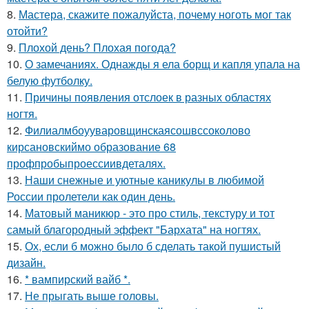
8.
Мастера, скажите пожалуйста, почему ноготь мог так
отойти?
9.
Плохой день? Плохая погода?
10.
О замечаниях. Однажды я ела борщ и капля упала на
белую футболку.
11.
Причины появления отслоек в разных областях
ногтя.
12.
Филиалмбоууваровщинскаясошвссоколово
кирсановскиймо образование 68
профпробыпроессиивдеталях.
13.
Наши снежные и уютные каникулы в любимой
России пролетели как один день.
14.
Матовый маникюр - это про стиль, текстуру и тот
самый благородный эффект "Бархата" на ногтях.
15.
Ох, если б можно было б сделать такой пушистый
дизайн.
16.
* вампирский вайб *.
17.
Не прыгать выше головы.