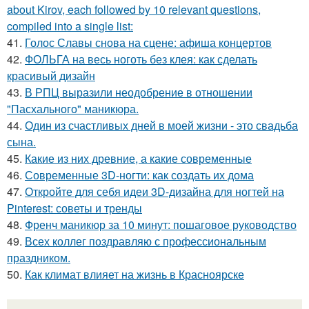
about Kirov, each followed by 10 relevant questions,
compiled into a single list:
41.
Голос Славы снова на сцене: афиша концертов
42.
ФОЛЬГА на весь ноготь без клея: как сделать
красивый дизайн
43.
В РПЦ выразили неодобрение в отношении
"Пасхального" маникюра.
44.
Один из счастливых дней в моей жизни - это свадьба
сына.
45.
Какие из них древние, а какие современные
46.
Современные 3D-ногти: как создать их дома
47.
Откройте для себя идеи 3D-дизайна для ногтей на
Pinterest: советы и тренды
48.
Френч маникюр за 10 минут: пошаговое руководство
49.
Всех коллег поздравляю с профессиональным
праздником.
50.
Как климат влияет на жизнь в Красноярске