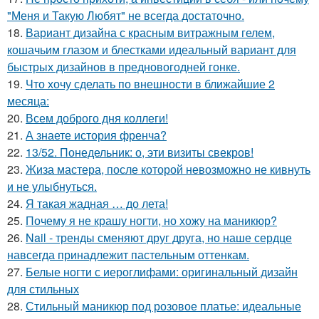
"Меня и Такую Любят" не всегда достаточно.
18.
Вариант дизайна с красным витражным гелем,
кошачьим глазом и блестками идеальный вариант для
быстрых дизайнов в предновогодней гонке.
19.
Что хочу сделать по внешности в ближайшие 2
месяца:
20.
Всем доброго дня коллеги!
21.
А знаете история френча?
22.
13/52. Понедельник: о, эти визиты свекров!
23.
Жиза мастера, после которой невозможно не кивнуть
и не улыбнуться.
24.
Я такая жадная … до лета!
25.
Почему я не крашу ногти, но хожу на маникюр?
26.
Nail - тренды сменяют друг друга, но наше сердце
навсегда принадлежит пастельным оттенкам.
27.
Белые ногти с иероглифами: оригинальный дизайн
для стильных
28.
Стильный маникюр под розовое платье: идеальные