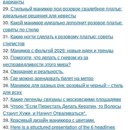
варианты
29.
Стильный маникюр под розовое свадебное платье:
идеальные решения для невесты
30.
Какой маникюр идеально дополнит розовое платье:
советы по стилю
31.
Какие ногти сделать к розовому платью: советы
стилистов
32.
Маникюр с фольгой 2025: новые идеи и тренды
33.
Помогите, что делать с гневом из-за
несправедливости этого мира?
34.
Ожидание и реальность.
35.
Где можно арендовать билет на метро
36.
Маникюр для разных рук: розовый и черный – стиль
для всех
37.
Какие легенды связаны с московскими площадями
38.
Чтооо "Если Перестать Делать Кератин, то Волосы
Станут Хуже, и Начнут Отваливаться".
39.
Красивый дизайн маникюра с цветами.
40.
Here is a structured presentation of the 6 headlines