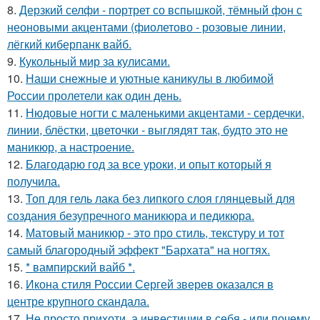
8.
Дерзкий селфи - портрет со вспышкой, тёмный фон с
неоновыми акцентами (фиолетово - розовые линии,
лёгкий киберпанк вайб.
9.
Кукольный мир за кулисами.
10.
Наши снежные и уютные каникулы в любимой
России пролетели как один день.
11.
Нюдовые ногти с маленькими акцентами - сердечки,
линии, блёстки, цветочки - выглядят так, будто это не
маникюр, а настроение.
12.
Благодарю год за все уроки, и опыт который я
получила.
13.
Топ для гель лака без липкого слоя глянцевый для
создания безупречного маникюра и педикюра.
14.
Матовый маникюр - это про стиль, текстуру и тот
самый благородный эффект "Бархата" на ногтях.
15.
* вампирский вайб *.
16.
Икона стиля России Сергей зверев оказался в
центре крупного скандала.
17.
Не просто прихоти, а инвестиции в себя - или почему