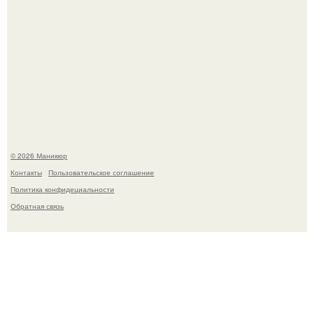
Скандинавский боб стал одной из тех летних стрижек,
которые выглядят очень просто.
© 2026 Маникюр
Контакты
Пользовательское соглашение
Политика конфидециальности
Обратная связь