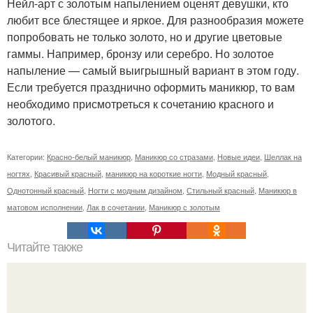
Нейл-арт с золотым напылением оценят девушки, кто
любит все блестящее и яркое. Для разнообразия можете
попробовать не только золото, но и другие цветовые
гаммы. Например, бронзу или серебро. Но золотое
напыление — самый выигрышный вариант в этом году.
Если требуется празднично оформить маникюр, то вам
необходимо присмотреться к сочетанию красного и
золотого.
Категории:
Красно-белый маникюр
,
Маникюр со стразами
,
Новые идеи
,
Шеллак на
ногтях
,
Красивый красный
,
маникюр на короткие ногти
,
Модный красный
,
Однотонный красный
,
Ногти с модным дизайном
,
Стильный красный
,
Маникюр в
матовом исполнении
,
Лак в сочетании
,
Маникюр с золотым
Читайте также