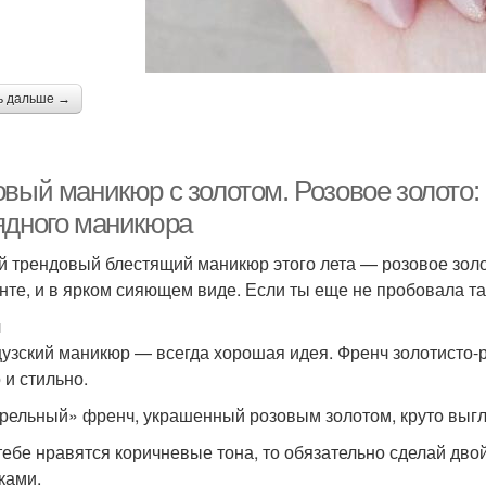
ь дальше →
овый маникюр с золотом. Розовое золото:
ядного маникюра
 трендовый блестящий маникюр этого лета — розовое золо
нте, и в ярком сияющем виде. Если ты еще не пробовала та
ч
узский маникюр — всегда хорошая идея. Френч золотисто-р
 и стильно.
рельный» френч, украшенный розовым золотом, круто выг
тебе нравятся коричневые тона, то обязательно сделай дво
ками.