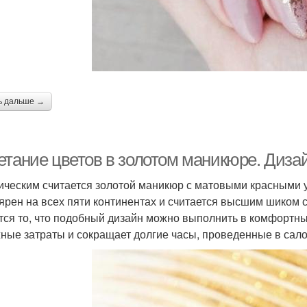
Ногти для бордового
Ман
ордовый маникюр
маникюра
Матовый маникюр
Маникюр с камнями
Ман
ь дальше →
Маникюр с
етание цветов в золотом маникюре. Дизай
аксессуарами
ическим считается золотой маникюр с матовыми красными у
ярен на всех пяти континентах и считается высшим шиком 
тся то, что подобный дизайн можно выполнить в комфортны
ные затраты и сокращает долгие часы, проведенные в сало