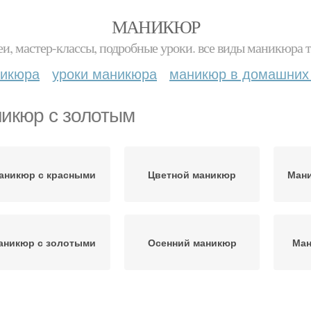
МАНИКЮР
и, мастер-классы, подробные уроки. все виды маникюра т
никюра
уроки маникюра
маникюр в домашних
икюр с золотым
аникюр с красными
Цветной маникюр
Мани
аникюр с золотыми
Осенний маникюр
Ман
аникюр на короткие
Маникюр на разную
Ман