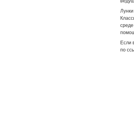
ведущ
Лунки
Класс
среде
помощ
Если 
по сс