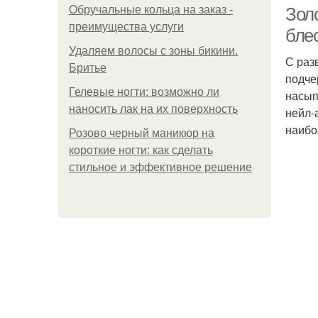
Обручальные кольца на заказ -
Зол
преимущества услуги
бле
Удаляем волосы с зоны бикини.
С раз
Бритье
М
подче
Гелевые ногти: возможно ли
насып
наносить лак на их поверхность
нейл-
наибо
Розово черный маникюр на
Ма
короткие ногти: как сделать
стильное и эффективное решение
Ма
К