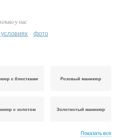
олько у нас
 условиях
фото
кюр с блестками
Розовый маникюр
икюр с золотом
Золотистый маникюр
Показать все
икюр с дизайном
Красный с золотым