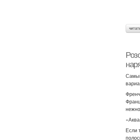
читат
Роз
нар
Самый
вариа
Френ
Франц
нежно
«Аква
Если 
полос