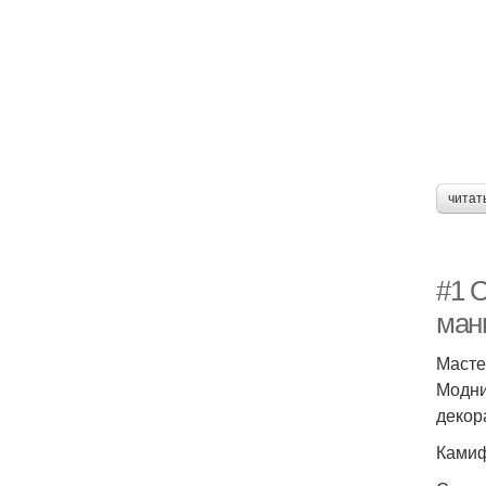
читат
#1 
ман
Масте
Модни
декор
Камиф