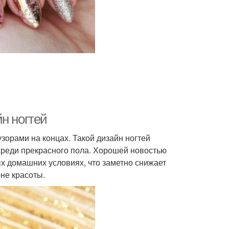
икюр в матовом
Геометрический
исполнении
маникюр
икюр в красных
Красно-белый маникюр
н ногтей
зорами на концах. Такой дизайн ногтей
среди прекрасного пола. Хорошей новостью
х домашних условиях, что заметно снижает
не красоты.