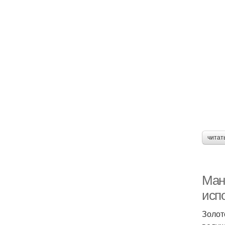
читат
Ман
исп
Золот