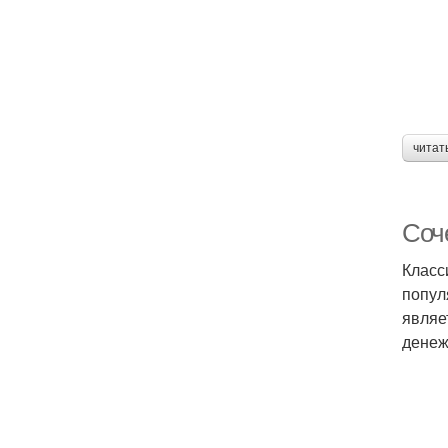
Б
читат
Соч
Класс
попул
являе
денеж