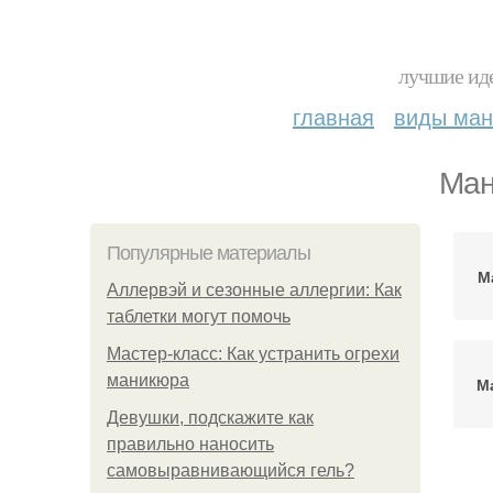
лучшие иде
главная
виды ма
Ман
Популярные материалы
М
Аллервэй и сезонные аллергии: Как
таблетки могут помочь
Мастер-класс: Как устранить огрехи
маникюра
М
Девушки, подскажите как
правильно наносить
самовыравнивающийся гель?
м