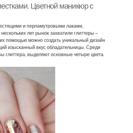
естками. Цветной маникюр с
лестящими и перламутровыми лаками,
икюр с фольгой
Маникюр с блесками
нескольких лет рынок захватили глиттеры –
 их помощью можно создать уникальный дизайн
ий изысканный вкус обладательницы. Среди
ы глиттера, выделяют основные четыре цвета.
енч с золотым
Нарядный маникюр
кюр с полосками
Полосатый маникюр
икюр с рисунком
Бело-розовый маникюр