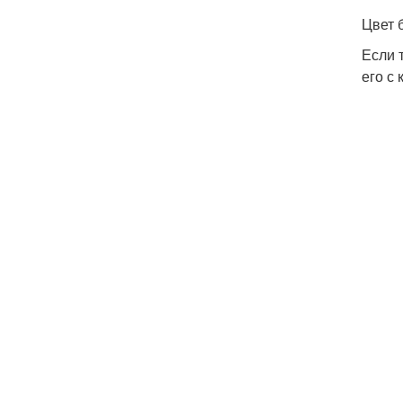
Цвет 
Если 
его с