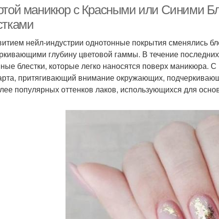
ногти
длину
отой маникюр с Красными или Синими Бл
стками
витием нейл-индустрии однотонные покрытия сменялись б
аникюр с золотой
Молочный маникюр
Ман
ркивающими глубину цветовой гаммы. В течение последних 
ные блестки, которые легко наносятся поверх маникюра. С
арта, притягивающий внимание окружающих, подчеркивающ
лее популярных оттенков лаков, использующихся для основ
никюр со стразами
французский маникюр
Фр
никюр с различными
Темно-розовый
Мани
оттенками
маникюр
Маникюр на коротких
офейный маникюр
Ман
ногтях