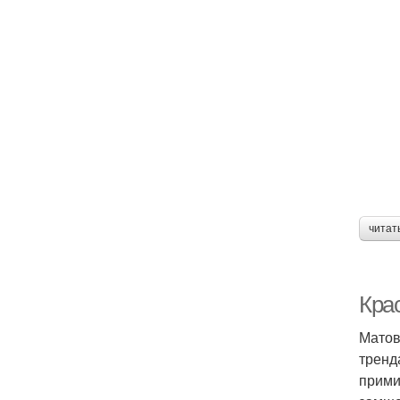
читат
Кра
Матов
тренд
прими