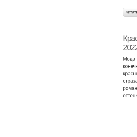
читат
Кра
202
Мода 
конеч
красн
страз
роман
оттен