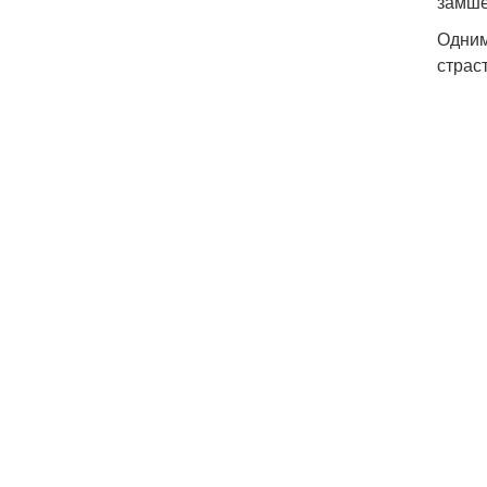
замше
Одним
страс