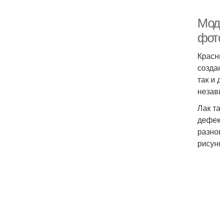
Мод
фот
Красн
созда
так и
незав
Лак т
дефек
разно
рисун