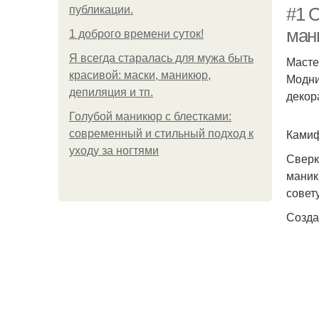
публикации.
#1 
ман
1 доброго времени суток!
Я всегда старалась для мужа быть
Масте
красивой: маски, маникюр,
Модни
депиляция и тп.
декор
Голубой маникюр с блестками:
Камиф
современный и стильный подход к
уходу за ногтями
Сверк
маник
совет
Созда