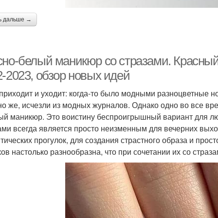
ь дальше →
сно-белый маникюр со стразами. Красный
2-2023, обзор новых идей
приходит и уходит: когда-то было модными разноцветные н
но же, исчезли из модных журналов. Однако одно во все в
ый маникюр. Это воистину беспроигрышный вариант для лю
ами всегда является просто неизменным для вечерних выход
тических прогулок, для создания страстного образа и просто
ков настолько разнообразна, что при сочетании их со стра