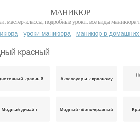
МАНИКЮР
и, мастер-классы, подробные уроки. все виды маникюра т
никюра
уроки маникюра
маникюр в домашних
ный красный
Н
днотонный красный
Аксессуары к красному
Модный дизайн
Модный чёрно-красный
Кра
Красивый красный
Гламурный красный