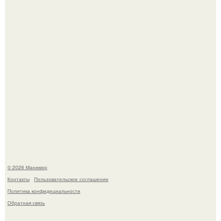
Нюдовый педикюр - это "Тихая Роскошь" в уходе.
Селена Гомес дала фанатам хоть какой-то повод
успокоиться на фоне всех разговоров о свадьбе Тейлор
свифт.
© 2026 Маникюр
Контакты
Пользовательское соглашение
Политика конфидециальности
Обратная связь