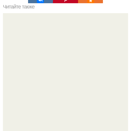
Читайте также
Цитаты про маникюр. 20 золотых цитат Коко шанель:
Подборка стильной школьной одежды для девочек с WB.