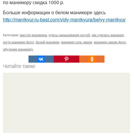
по маникюру скидка 1000 р.
Больше информации о белом маникюре здесь
http://manikyur.ru-best.com/vidy-manikyura/belyy-manikyur
Категории:
мастер маникюра
,
курсы наращивания ногтей
,
как сделать маникюр
,
ногти маникюр фото
,
белый маникюр
,
маникюр гель лаком
,
маникюр лаком фото
,
обучение маникюру
Читайте также
Девочки, ? Только для вас и , внимание, только в нашей
группе?