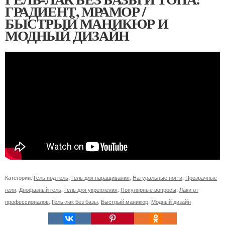
ГРАДИЕНТ, МРАМОР /
БЫСТРЫЙ МАНИКЮР И
МОДНЫЙ ДИЗАЙН
Категории:
Гель под гель
,
Гель для наращивания
,
Натуральные ногти
,
Прозрачные
гели
,
Днофазный гель
,
Гель для укрепления
,
Популярные вопросы
,
Лаки от
профессионалов
,
Гель-лак без базы
,
Быстрый маникюр
,
Модный дизайн