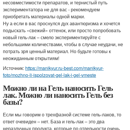
несовместимости препаратов, и тернистый путь
экспериментатора не для вас - рекомендуем
приобретать материалы одной марки.
Ну а если в вас проснулся дух авантюризма и хочется
подыскать «свежий» оттенок, или просто попробовать
новый гель-лак – смело экспериментируйте с
небольшими количествами, чтобы в случае неудачи, не
потрать зря ценный материал. Но будьте готовы к
неожиданным открытиям!
Источник:
https://manikyur.ru-best.com/manikyur-
foto/mozhno-li-ispolzovat-gel-lak-i-gel-vmeste
Можно ли на Гель наносить Гель
лак. Можно ли наносить Гель без
базы?
Если мы говорим о трехфазной системе гель-лаков, то
ответ очевиден – нет. База и гель-лак – это два
неразлучных продукта, которые по отдельности очень