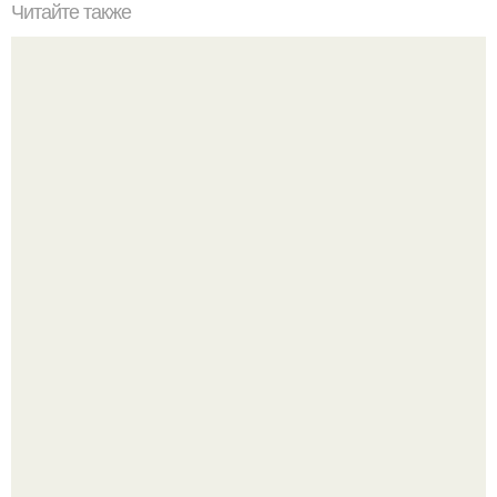
Читайте также
Цитаты про маникюр. 20 золотых цитат Коко шанель:
Ультрареалистичный дорогой лайфстайл селфи снимок
на фронтальную камеру.