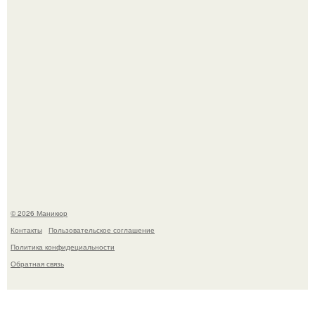
Десять лет назад все красили веки плотными слоями.
Чем дольше вас радует "Красивая, Удобная Обувь".
© 2026 Маникюр
Контакты
Пользовательское соглашение
Политика конфидециальности
Обратная связь