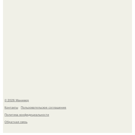
Селена Гомес дала фанатам хоть какой-то повод
успокоиться на фоне всех разговоров о свадьбе Тейлор
свифт.
© 2026 Маникюр
Контакты
Пользовательское соглашение
Политика конфидециальности
Обратная связь