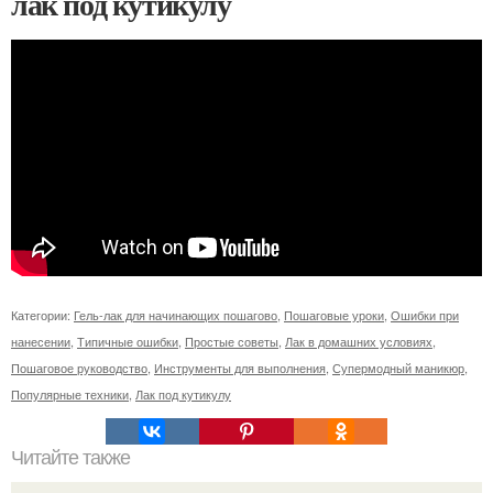
лак под кутикулу
Категории:
Гель-лак для начинающих пошагово
,
Пошаговые уроки
,
Ошибки при
нанесении
,
Типичные ошибки
,
Простые советы
,
Лак в домашних условиях
,
Пошаговое руководство
,
Инструменты для выполнения
,
Супермодный маникюр
,
Популярные техники
,
Лак под кутикулу
Читайте также