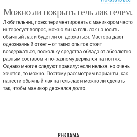
Можно ли покрыть гель лак гелем.
Лак в домашних
Лак на гель
условиях
Любительниц поэкспериментировать с маникюром часто
интересует вопрос, можно ли на гель-лак наносить
обычный лак и будет ли он держаться. Мастера дают
однозначный ответ – от таких опытов стоит
Лак с укреплением
Лак на обычные ногти
воздержаться, поскольку средства обладают абсолютно
разным составом и по-разному держатся на ногтях.
Однако многие следуют правилу: если нельзя, но очень
хочется, то можно. Поэтому рассмотрим варианты, как
Простые лаки
Обычные лаки
нанести обычный лак на гель-лак и можно ли сделать
так, чтобы маникюр держался долго.
Лак на нарощенные
ногти