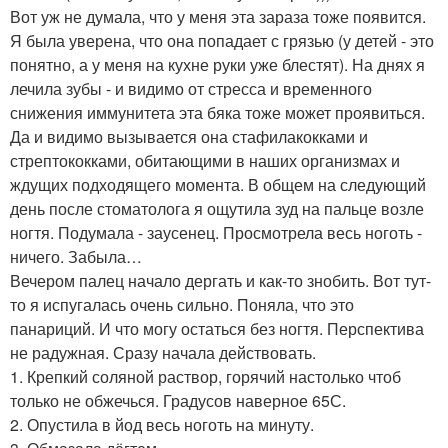
Вот уж не думала, что у меня эта зараза тоже появится.
Я была уверена, что она попадает с грязью (у детей - это
понятно, а у меня на кухне руки уже блестят). На днях я
лечила зубы - и видимо от стресса и временного
снижения иммунитета эта бяка тоже может проявиться.
Да и видимо вызывается она стафилакокками и
стрептококками, обитающими в наших организмах и
ждущих подходящего момента. В общем на следующий
день после стоматолога я ощутила зуд на пальце возле
ногтя. Подумала - заусенец. Просмотрела весь ноготь -
ничего. Забыла…
Вечером палец начало дергать и как-то знобить. Вот тут-
то я испугалась очень сильно. Поняла, что это
панариций. И что могу остаться без ногтя. Перспектива
не радужная. Сразу начала действовать.
1. Крепкий соляной раствор, горячий настолько чтоб
только не обжечься. Градусов наверное 65С.
2. Опустила в йод весь ноготь на минуту.