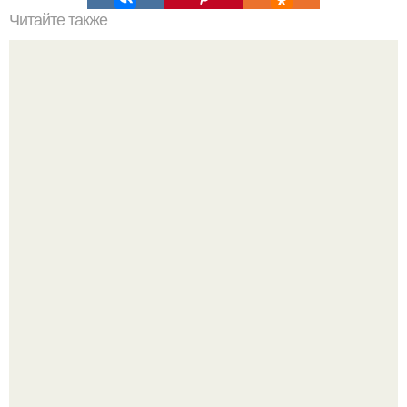
Читайте также
Сколько отрастает ноготь. Как происходит процесс роста
ногтей
Стильный образ для девочек.