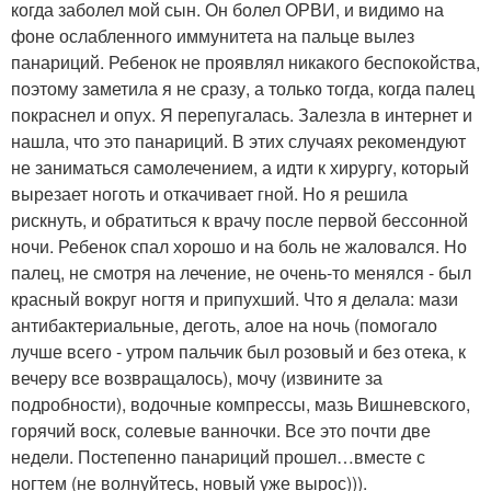
когда заболел мой сын. Он болел ОРВИ, и видимо на
фоне ослабленного иммунитета на пальце вылез
панариций. Ребенок не проявлял никакого беспокойства,
поэтому заметила я не сразу, а только тогда, когда палец
покраснел и опух. Я перепугалась. Залезла в интернет и
нашла, что это панариций. В этих случаях рекомендуют
не заниматься самолечением, а идти к хирургу, который
вырезает ноготь и откачивает гной. Но я решила
рискнуть, и обратиться к врачу после первой бессонной
ночи. Ребенок спал хорошо и на боль не жаловался. Но
палец, не смотря на лечение, не очень-то менялся - был
красный вокруг ногтя и припухший.
Что я делала: мази
антибактериальные, деготь, алое на ночь (помогало
лучше всего - утром пальчик был розовый и без отека, к
вечеру все возвращалось), мочу (извините за
подробности), водочные компрессы, мазь Вишневского,
горячий воск, солевые ванночки. Все это почти две
недели. Постепенно панариций прошел…вместе с
ногтем (не волнуйтесь, новый уже вырос))).