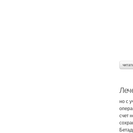
читат
Леч
но с 
опера
счет 
сохра
Бетад