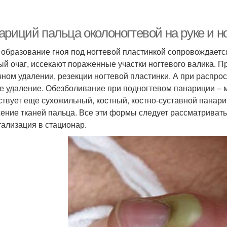
ариций пальца околоногтевой на руке и н
 образование гноя под ногтевой пластинкой сопровождаетс
ый очаг, иссекают пораженные участки ногтевого валика. Пр
чном удалении, резекции ногтевой пластинки. А при распр
е удаление. Обезболивание при подногтевом панариции – м
твует еще сухожильный, костный, костно-суставной панариц
ение тканей пальца. Все эти формы следует рассматривать
тализация в стационар.