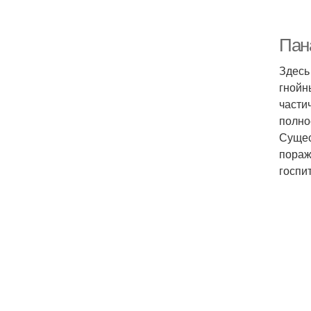
Пан
Здесь
гнойн
части
полно
Сущес
пораж
госпи