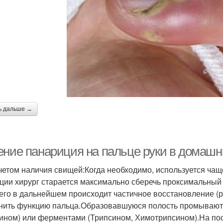
ь дальше →
ение панариция на пальце руки в домашн
учетом наличия свищей:Когда необходимо, используется ча
ции хирург старается максимально сберечь проксимальный 
него в дальнейшем происходит частичное восстановление (р
нить функцию пальца.Образовавшуюся полость промывают 
ином) или ферментами (Трипсином, Химотрипсином).На п