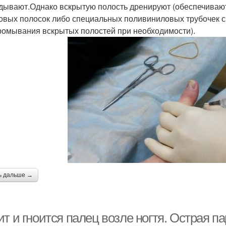
дывают.Однако вскрытую полость дренируют (обеспечивают
овых полосок либо специальных поливиниловых трубочек с
ромывания вскрытых полостей при необходимости).
ь дальше →
т и гноится палец возле ногтя. Острая п