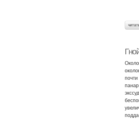
читат
Гно
Около
около
почти
панар
экссу
беспо
увели
подда