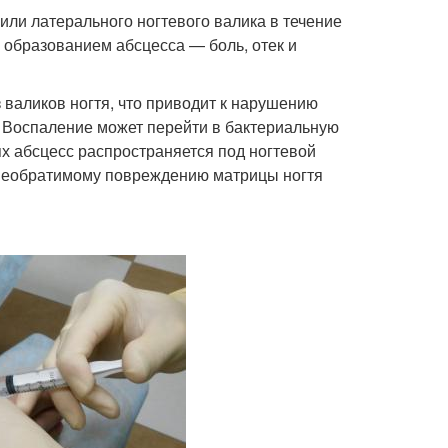
или латерального ногтевого валика в течение
образованием абсцесса — боль, отек и
 валиков ногтя, что приводит к нарушению
 Воспаление может перейти в бактериальную
ях абсцесс распространяется под ногтевой
к необратимому повреждению матрицы ногтя