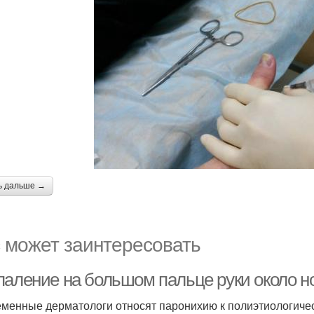
ь дальше →
 может заинтересовать
паление на большом пальце руки около н
менные дерматологи относят паронихию к полиэтиологиче