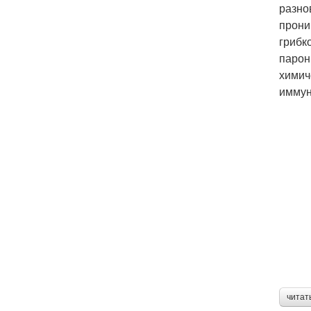
разно
прони
грибк
парон
химич
иммун
читат