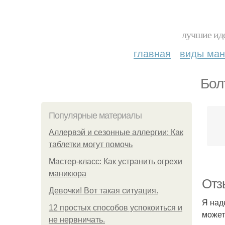
лучшие иде
главная
виды ма
Бол
Популярные материалы
Аллервэй и сезонные аллергии: Как
таблетки могут помочь
Мастер-класс: Как устранить огрехи
маникюра
Отз
Девочки! Вот такая ситуация.
Я над
12 простых способов успокоиться и
может
не нервничать.