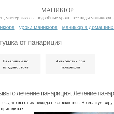
МАНИКЮР
и, мастер-классы, подробные уроки. все виды маникюра т
никюра
уроки маникюра
маникюр в домашних
тушка от панариция
Панариций во
Антибиотик при
владивостоке
панариции
ывы о лечение панариция. Лечение панари
еюсь, что вы с ним никогда не столкнетесь. Но если уж вдруг
 пригодиться.