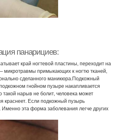
кация панарициев:
атывает край ногтевой пластины, переходит на
 — микротравмы примыкающих к ногтю тканей,
ионально сделанного маникюра.Подкожный
 подкожном гнойном пузыре накапливается
о такой нарыв не болит, человека может
ия краснеет. Если подкожный пузырь
т. Именно эта форма заболевания легче других