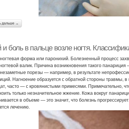
ь дальше →
й и боль в пальце возле ногтя. Классифи
ногтевая форма или паронихий. Болезненный процесс захв
ногтевой валик. Причина возникновения такого панариция
 незаметные порезы — например, в результате непрофесс
иций. Нагноение образуется с обратной стороны травмы, в
дат, часто — с кровянистыми примесями. Примечательно, чт
коить только незначительное жжение. Кожа вокруг панариц
чивается в объеме — это значит, что болезнь прогрессируе
ется лечению.