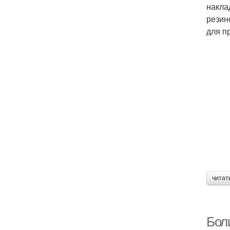
накла
резин
для п
читат
Боли