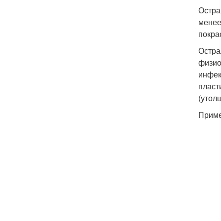
Остра
менее
покра
Остра
физио
инфек
пласт
(утол
Приме