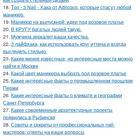
18.
Топ - 3 Nail - Хака от Adricoco, которые спасут любой
маникюр.
19.
Маникюр на выпускной: идеи под розовое платье
20.
В КРУГУ богатых людей такую.
21.
Мужчина зеркалит ваши качества.
22.
3 лайфхака, как использовать круг иттена и всегда
выглядеть стильно.
23.
Какие менее известные, но интересные места можно
найти в Москве
24.
Какой цвет маникюра выбрать под розовое платье
25.
Какие интересные факты о промышленном прошлом
Перми
26.
Какие интересные факты о климате и географии
Санкт-Петербурга
27.
Какие современные архитектурные проекты
появились в Рыбинске
28.
Советы и секреты от профессиональных nail-
мастеров: ответы на ваши вопросы