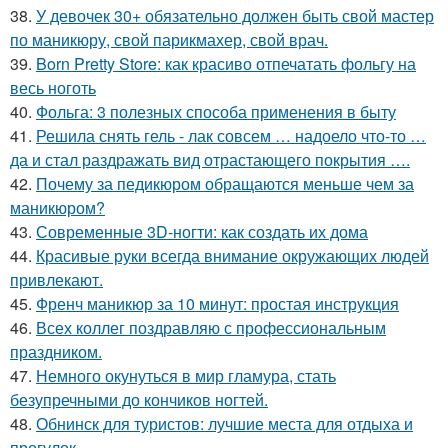
38.
У девочек 30+ обязательно должен быть свой мастер
по маникюру, свой парикмахер, свой врач.
39.
Born Pretty Store: как красиво отпечатать фольгу на
весь ноготь
40.
Фольга: 3 полезных способа применения в быту
41.
Решила снять гель - лак совсем … надоело что-то …
да и стал раздражать вид отрастающего покрытия ….
42.
Почему за педикюром обращаются меньше чем за
маникюром?
43.
Современные 3D-ногти: как создать их дома
44.
Красивые руки всегда внимание окружающих людей
привлекают.
45.
Френч маникюр за 10 минут: простая инструкция
46.
Всех коллег поздравляю с профессиональным
праздником.
47.
Немного окунуться в мир гламура, стать
безупречными до кончиков ногтей.
48.
Обнинск для туристов: лучшие места для отдыха и
прогулок