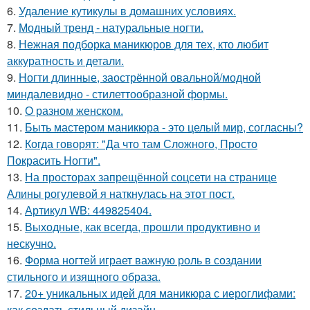
6.
Удаление кутикулы в домашних условиях.
7.
Модный тренд - натуральные ногти.
8.
Нежная подборка маникюров для тех, кто любит
аккуратность и детали.
9.
Ногти длинные, заострённой овальной/модной
миндалевидно - стилеттообразной формы.
10.
О разном женском.
11.
Быть мастером маникюра - это целый мир, согласны?
12.
Когда говорят: "Да что там Сложного, Просто
Покрасить Ногти".
13.
На просторах запрещённой соцсети на странице
Алины рогулевой я наткнулась на этот пост.
14.
Артикул WB: 449825404.
15.
Выходные, как всегда, прошли продуктивно и
нескучно.
16.
Форма ногтей играет важную роль в создании
стильного и изящного образа.
17.
20+ уникальных идей для маникюра с иероглифами:
как создать стильный дизайн