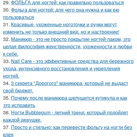
29.
ФОЛЬГА для ногтей: как правильно пользоваться
30.
Фольга для ногтей: для чего она нужна и как ею
пользоваться
31.
Красивые, ухоженные ноготочки и ручки могут
изменить не только внешний вид, но и настроение!
32.
Маникюр - это не просто покрытие ногтей лаком, это
целая философия женственности, ухоженности и любви
к себе.
33.
Nail Care - это эффективные средства для бережного
ухода, интенсивного восстановления и укрепления
ногтей.
34.
3 секрета "Дорогого" маникюра, который не выдаст
свой бюджет.
35.
Почему после маникюра шелушится кутикула и как
это исправить
36.
Ногти Bubblegum - летний тренд, который подойдет
каждой девушке.
37.
Просто и стильно: как перевести фольгу на ногти без
клея